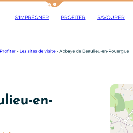
Afficher la barre de navigation du m
S'IMPRÉGNER
PROFITER
SAVOURER
Profiter
-
Les sites de visite
-
Abbaye de Beaulieu-en-Rouergue
lieu-en-