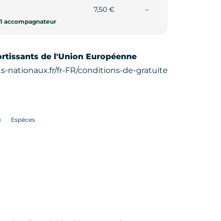
Non communiqué
7,50 €
–
ur 1 accompagnateur
ortissants de l'Union Européenne
s-nationaux.fr/fr-FR/conditions-de-gratuite
)
Espèces