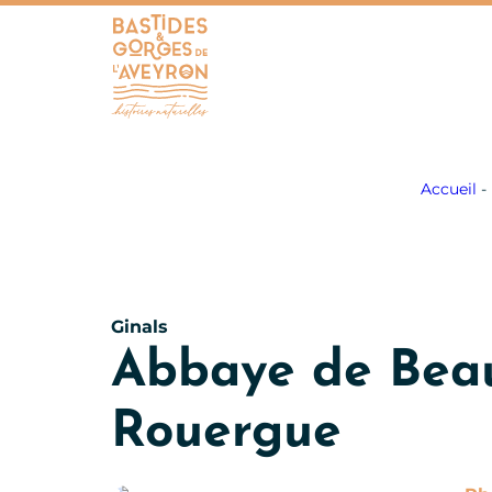
Bastides et Gorges de l&#039;Aveyron
Accueil
-
Ginals
Abbaye de Beau
Rouergue