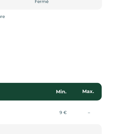
Fermé
Fermé
ure
Max.
Min.
Non communiqué
9 €
–