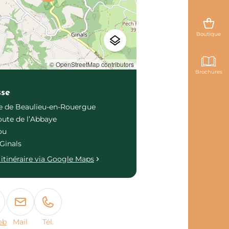
Boutique
© OpenStreetMap contributors
Brochures
sse
 de Beaulieu-en-Rouergue
oute de l’Abbaye
ou
Ginals
itinéraire via Google Maps
eb
Mail
Tél.