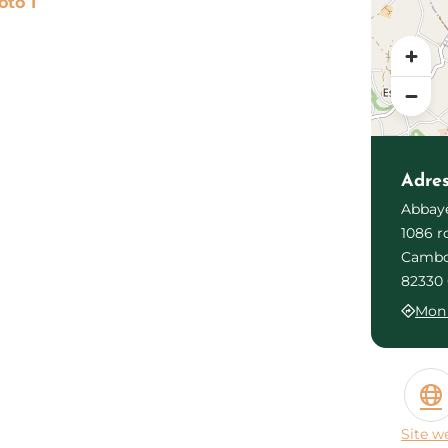
Photo 1
Adre
Abbaye
1086 r
Camb
82330 
Mon 
Site w