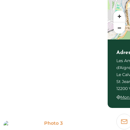
Adre
Les Am
d'Aig
Le Cal
St Jea
12200 
Mon 
Photo 3