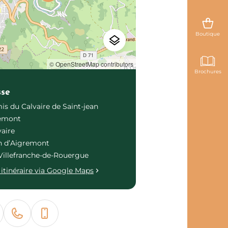
Boutique
© OpenStreetMap contributors
Brochures
sse
is du Calvaire de Saint-jean
remont
vaire
n d’Aigremont
Villefranche-de-Rouergue
itinéraire via Google Maps