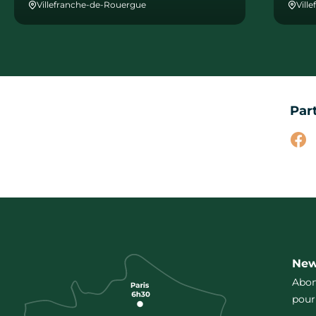
Villefranche-de-Rouergue
Vill
Par
Par
New
Abon
pour