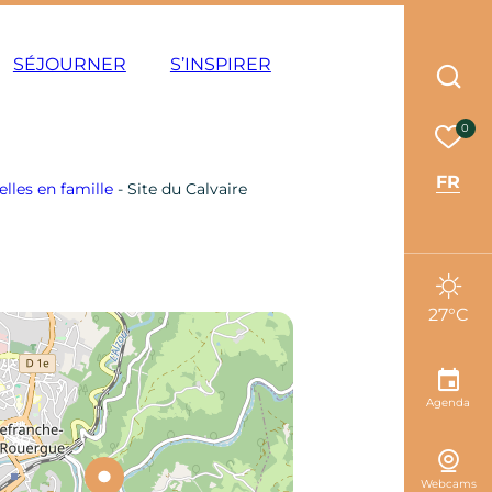
ode éco
SÉJOURNER
S’INSPIRER
Rec
Mes 
0
FR
relles en famille
-
Site du Calvaire
27°C
Agenda
Webcams