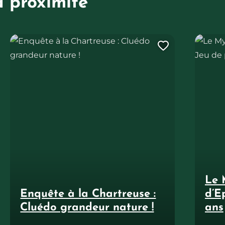
à proximité
Enquête à la Chartreuse : Cluédo grandeur nature !
Le Mystè
uter cette page au carnet de voyage ?
Ajouter ce
Le 
Enquête à la Chartreuse :
d’E
Cluédo grandeur nature !
ans