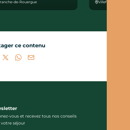
efranche-de-Rouergue
Villefranche-de-
tager ce contenu
tager sur Facebook (nouvelle fenêtre)
Partager sur X / Twitter (nouvelle fenêtre)
Partager sur WhatsApp
Partager par mail
sletter
nez-vous et recevez tous nos conseils
 votre séjour