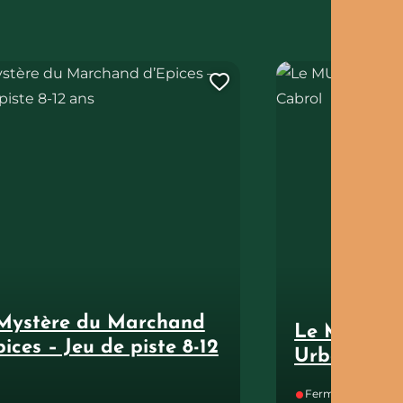
re du Marchand d’Epices – Jeu de piste 8-12 ans
Le MUC : Musée mun
tte page au carnet de voyage ?
Ajouter cette page
Mystère du Marchand
Le MUC : M
pices – Jeu de piste 8-12
Urbain Cab
Fermé. Ouvre mar