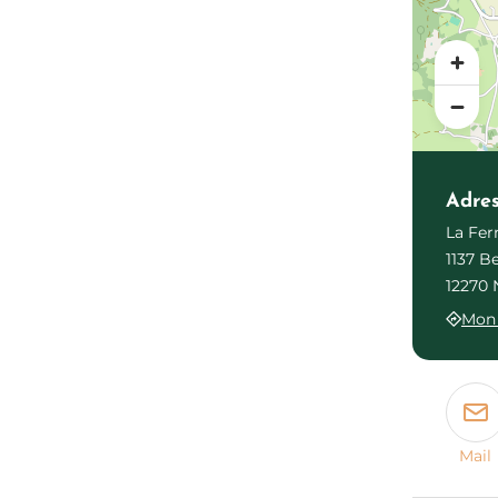
Adre
La Fer
1137 B
12270 
Mon 
Mail