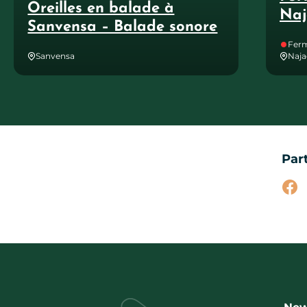
Oreilles en balade à
Naj
Sanvensa – Balade sonore
Ferm
Sanvensa
Naja
Par
Par