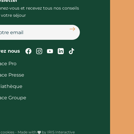
sletter
nez-vous et recevez tous nos conseils
 votre séjour
S'abonner
Suivez-nous sur Facebook
Suivez-nous sur Instagram
Suivez-nous sur Youtube
Suivez-nous sur Linked
Suivez-nous sur Tik
vez nous
ace Pro
ace Presse
iathèque
ace Groupe
 cookies
-
Made with
by
IRIS Interactive