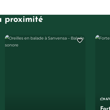
à proximité
 ans
Oreilles en balade à Sanvensa – Balade sonore
Forteres
uter cette page au carnet de voyage ?
Ajouter ce
9.5/
For