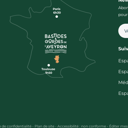
New
Abon
pour
Sui
Esp
Esp
Méd
Esp
e de confidentialité
-
Plan de site
-
Accessibilité : non conforme
-
Éditer mes