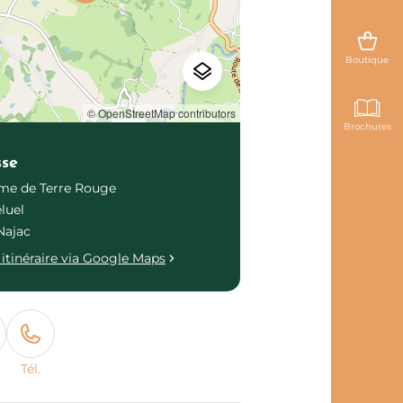
Boutique
© OpenStreetMap contributors
Brochures
sse
me de Terre Rouge
eluel
Najac
itinéraire via Google Maps
Tél.