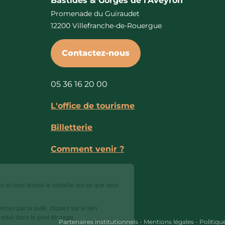
Bastides & Gorges de l’Aveyron
Promenade du Guiraudet
12200 Villefranche-de-Rouergue
Contactez-nous
05 36 16 20 00
L'office de tourisme
Billetterie
Comment venir ?
Ce site utilise des cookies et vous donne le contrôle sur ce que vous
souhaitez activer.
Pour modifier vos préférences par la suite, cliquez sur le lien
'Préférences de cookies' situé dans le pied de page.
Partenaires institutionnels
-
Mentions légales
-
Politiqu