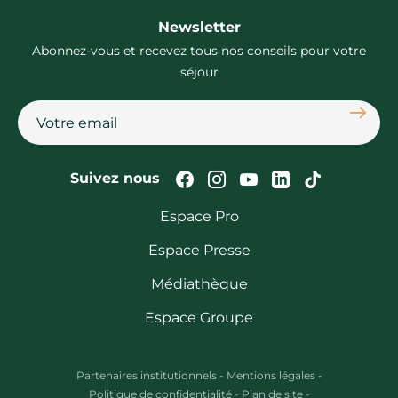
Newsletter
Abonnez-vous et recevez tous nos conseils pour votre
séjour
S'abon
Suivez-nous sur Faceb
Suivez-nous sur In
Suivez-nous su
Suivez-nous
Suivez-n
Suivez nous
Espace Pro
Espace Presse
Médiathèque
Espace Groupe
Partenaires institutionnels
-
Mentions légales
-
Politique de confidentialité
-
Plan de site
-