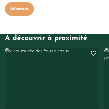
Réserver
À découvrir à proximité
Micro-musée des fours à chaux
Le
Ajout