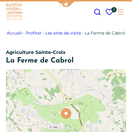
Afficher la barre de navigation
Recherche
Mes fav
0
Me
Bastides et Gorges de l&#039;Aveyron
Accueil
-
Profiter
-
Les sites de visite
-
La Ferme de Cabrol
Agriculture
Sainte-Croix
La Ferme de Cabrol