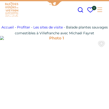
Afficher la barre de navigation
Recherche
Mes fav
0
Me
Bastides et Gorges de l&#039;Aveyron
Accueil
-
Profiter
-
Les sites de visite
-
Balade plantes sauvages
comestibles à Villefranche avec Michaël Fayret
Photo 1
A