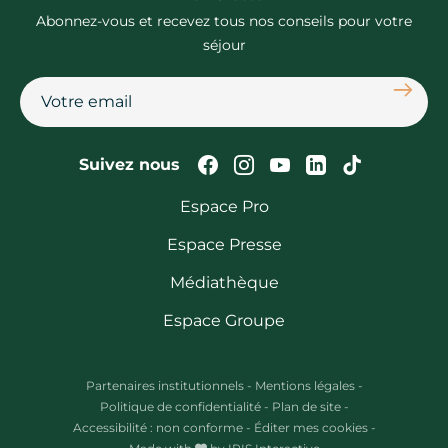
Abonnez-vous et recevez tous nos conseils pour votre
séjour
S'abon
Suivez-nous sur Faceb
Suivez-nous sur In
Suivez-nous su
Suivez-nous
Suivez-n
Suivez nous
Espace Pro
Espace Presse
Médiathèque
Espace Groupe
Partenaires institutionnels
-
Mentions légales
-
Politique de confidentialité
-
Plan de site
-
Accessibilité : non conforme
-
Éditer mes cookies
-