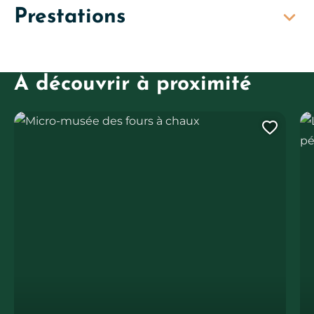
Prestations
À découvrir à proximité
Micro-musée des fours à chaux
Le
Ajout