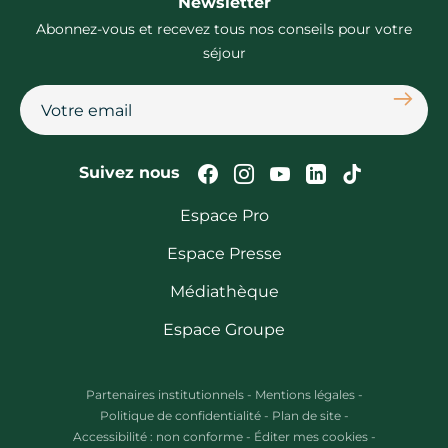
Newsletter
Abonnez-vous et recevez tous nos conseils pour votre
séjour
S'abon
Suivez-nous sur Faceb
Suivez-nous sur In
Suivez-nous su
Suivez-nous
Suivez-n
Suivez nous
Espace Pro
Espace Presse
Médiathèque
Espace Groupe
Partenaires institutionnels
-
Mentions légales
-
Politique de confidentialité
-
Plan de site
-
Accessibilité : non conforme
-
Éditer mes cookies
-