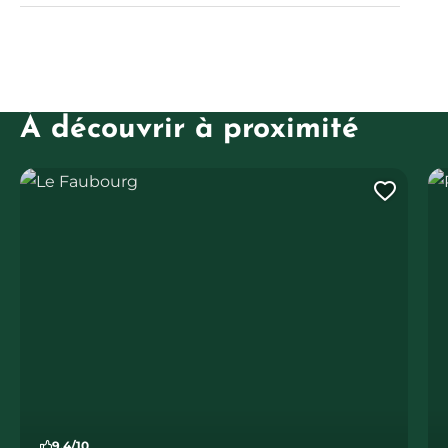
À découvrir à proximité
Le Faubourg
Piz
Ajout
9.4/10