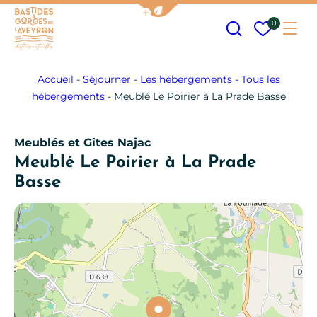
Afficher la barre de navigation
Recherche
Mes fav
0
Me
Bastides et Gorges de l&#039;Aveyron
Accueil
-
Séjourner
-
Les hébergements
-
Tous les
hébergements
-
Meublé Le Poirier à La Prade Basse
Meublés et Gîtes
Najac
Meublé Le Poirier à La Prade
Basse