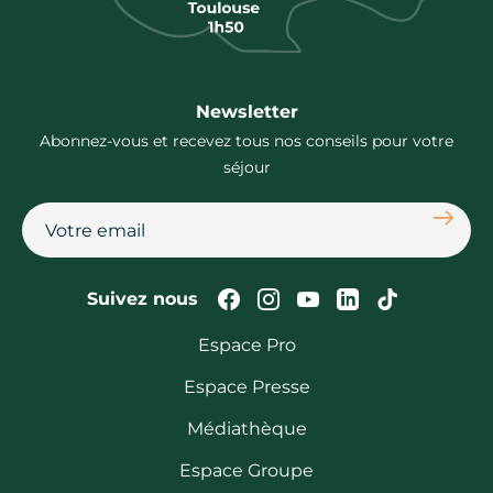
Newsletter
Abonnez-vous et recevez tous nos conseils pour votre
séjour
S'abon
Suivez-nous sur Faceb
Suivez-nous sur In
Suivez-nous su
Suivez-nous
Suivez-n
Suivez nous
Espace Pro
Espace Presse
Médiathèque
Espace Groupe