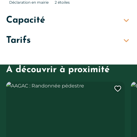
Déclaration en mairie
2 étoiles
Capacité
Tarifs
À découvrir à proximité
AAGAC : Randonnée pédestre
Ba
Ajout