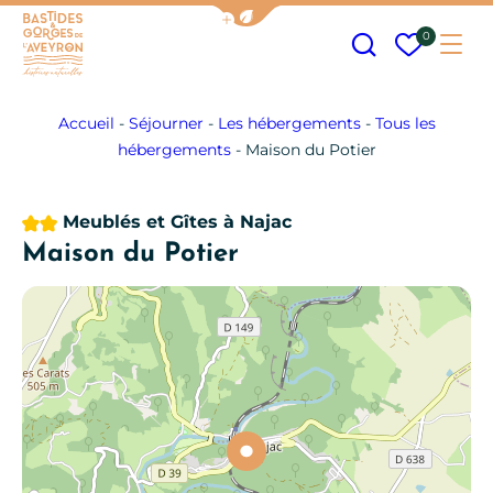
Afficher la barre de navigation
Recherche
Mes fav
0
Me
Bastides et Gorges de l&#039;Aveyron
Accueil
-
Séjourner
-
Les hébergements
-
Tous les
hébergements
-
Maison du Potier
2 étoiles
Meublés et Gîtes
à Najac
Maison du Potier