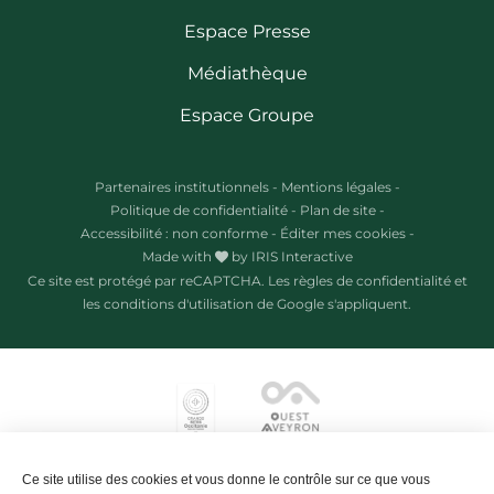
Espace Presse
Médiathèque
Espace Groupe
Partenaires institutionnels
-
Mentions légales
-
Politique de confidentialité
-
Plan de site
-
Accessibilité : non conforme
-
Éditer mes cookies
-
Made with
by
IRIS Interactive
Ce site est protégé par reCAPTCHA. Les
règles de confidentialité
et
les
conditions d'utilisation
de Google s'appliquent.
Ce site utilise des cookies et vous donne le contrôle sur ce que vous