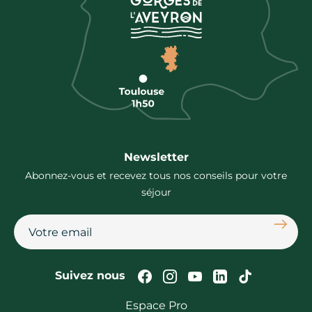
Newsletter
Abonnez-vous et recevez tous nos conseils pour votre
séjour
S'abon
Suivez-nous sur Faceb
Suivez-nous sur In
Suivez-nous su
Suivez-nous
Suivez-n
Suivez nous
Espace Pro