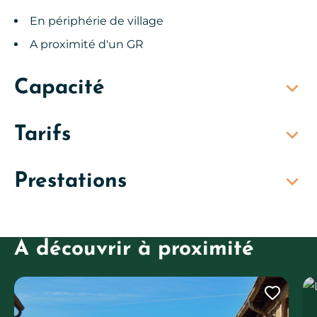
En périphérie de village
A proximité d'un GR
Capacité
Tarifs
Prestations
À découvrir à proximité
La
Ajout