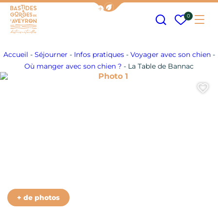
Afficher la barre de navigation
Recherche
Mes fav
0
Me
Bastides et Gorges de l&#039;Aveyron
Accueil
-
Séjourner
-
Infos pratiques
-
Voyager avec son chien
-
Où manger avec son chien ?
-
La Table de Bannac
Photo 1
A
Photo 4
Photo 5
+ de photos