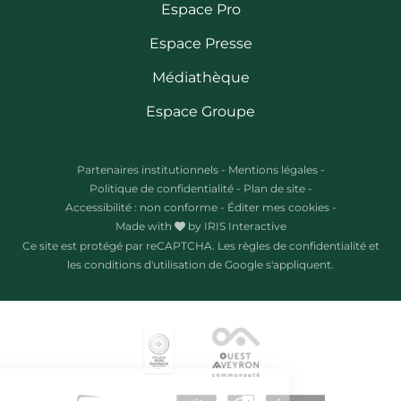
Espace Pro
Espace Presse
Médiathèque
Espace Groupe
Partenaires institutionnels
-
Mentions légales
-
Politique de confidentialité
-
Plan de site
-
Accessibilité : non conforme
-
Éditer mes cookies
-
Made with
by
IRIS Interactive
Ce site est protégé par reCAPTCHA. Les
règles de confidentialité
et
les
conditions d'utilisation
de Google s'appliquent.