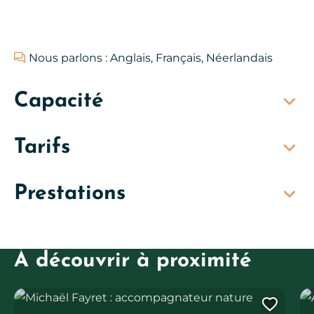
Nous parlons : Anglais, Français, Néerlandais
Capacité
Tarifs
Prestations
À découvrir à proximité
Michaël Fayret : accompagnateur nature
Abb
Ajout