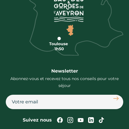
Newsletter
Abonnez-vous et recevez tous nos conseils pour votre
séjour
S'abon
Suivez-nous sur Faceb
Suivez-nous sur In
Suivez-nous su
Suivez-nous
Suivez-n
Suivez nous