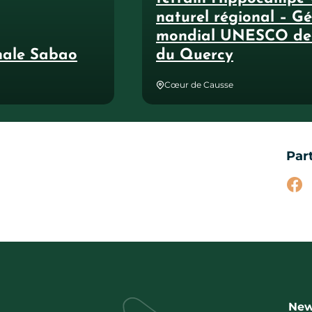
naturel régional – G
mondial UNESCO de
nale Sabao
du Quercy
Cœur de Causse
Par
Par
New