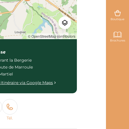
Boutique
© OpenStreetMap contributors
Brochures
sse
rant la Bergerie
oute de Marroule
Martiel
itinéraire via Google Maps
Tél.