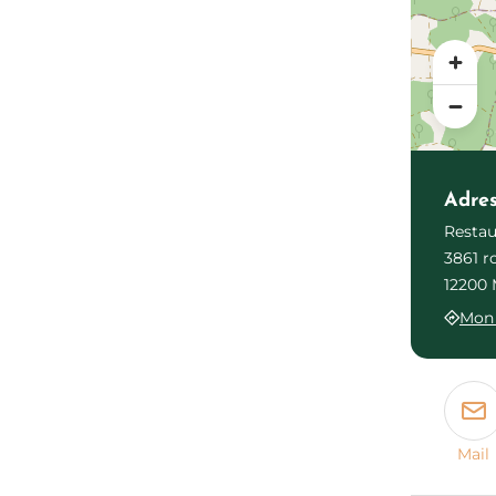
Adre
Restau
3861 r
12200 
Mon 
Mail