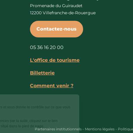
Promenade du Guiraudet
12200 Villefranche-de-Rouergue
Contactez-nous
05 36 16 20 00
L'office de tourisme
Billetterie
Comment venir ?
Ce site utilise des cookies et vous donne le contrôle sur ce que vous
souhaitez activer.
Pour modifier vos préférences par la suite, cliquez sur le lien
'Préférences de cookies' situé dans le pied de page.
Partenaires institutionnels
-
Mentions légales
-
Politiqu