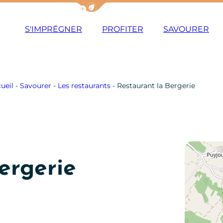
Afficher la barre de navigation du m
S'IMPRÉGNER
PROFITER
SAVOURER
ueil
-
Savourer
-
Les restaurants
-
Restaurant la Bergerie
ergerie