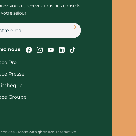
nez-vous et recevez tous nos conseils
 votre séjour
S'abonner
Suivez-nous sur Facebook
Suivez-nous sur Instagram
Suivez-nous sur Youtube
Suivez-nous sur Linked
Suivez-nous sur Tik
vez nous
ace Pro
ace Presse
iathèque
ace Groupe
 cookies
-
Made with
by
IRIS Interactive