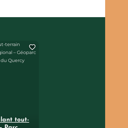
errain Hippocampe – Parc naturel régional – Géoparc mondial U
t de voyage ?
Ajouter cette page au carnet 
ulant tout-
– Parc