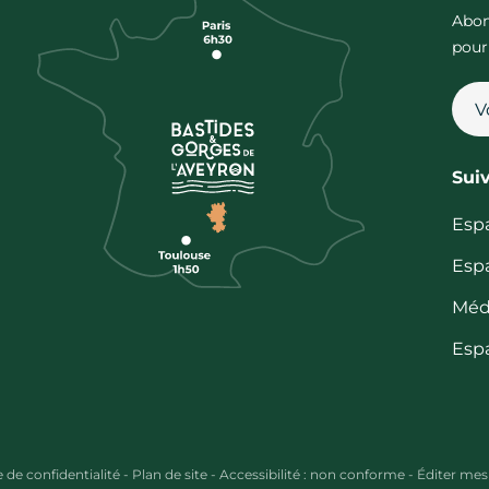
Abon
pour
Sui
Esp
Esp
Méd
Esp
e de confidentialité
-
Plan de site
-
Accessibilité : non conforme
-
Éditer mes