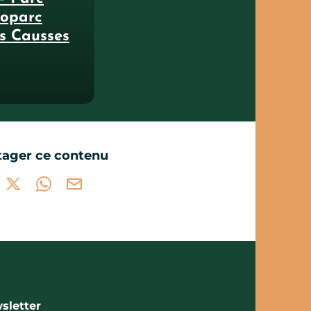
éoparc
s Causses
tager ce contenu
tager sur Facebook (nouvelle fenêtre)
Partager sur X / Twitter (nouvelle fenêtre)
Partager sur WhatsApp
Partager par mail
sletter