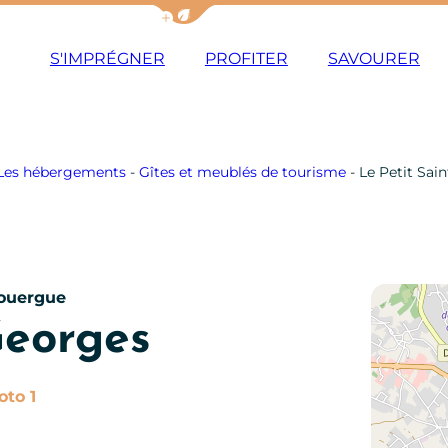
Afficher la barre de navigation du m
S'IMPRÉGNER
PROFITER
SAVOURER
Les hébergements
-
Gîtes et meublés de tourisme
-
Le Petit Sai
Rouergue
Georges
Photo 1