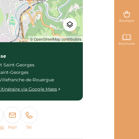
Boutique
© OpenStreetMap contributors
Brochures
sse
it Saint-Georges
Saint-Georges
Villefranche-de-Rouergue
itinéraire via Google Maps
eb
Mail
Tél.