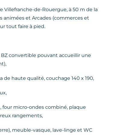
de Villefranche-de-Rouergue, à 50 m de la
es animées et Arcades (commerces et
r tout faire à pied.
é BZ convertible pouvant accueillir une
t),
 de haute qualité, couchage 140 x 190,
ux,
p, four micro-ondes combiné, plaque
mbreux rangements,
erre), meuble-vasque, lave-linge et WC