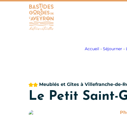
Bastides et Gorges de l&#039;Aveyron
Accueil
-
Séjourner
-
2 étoiles
Meublés et Gîtes
à Villefranche-de-
Le Petit Saint-