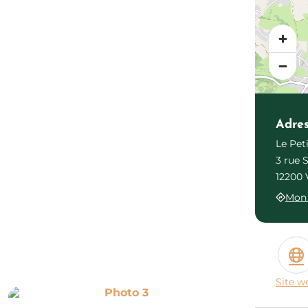
Adre
Le Pet
3 rue 
12200 
Mon 
Site w
Photo 3