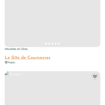
Meublés et Gîtes
Le Gîte de Cournayres
Najac
Photo 1
Ajo