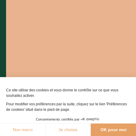
Bastides & Gorges de l’Aveyron
Promenade du Guiraudet
12200 Villefranche-de-Rouergue
Contactez-nous
05 36 16 20 00
L'office de tourisme
Ce site utilise des cookies et vous donne le contrôle sur ce que vous
souhaitez activer.
Billetterie
Pour modifier vos préférences par la suite, cliquez sur le lien 'Préférences
de cookies' situé dans le pied de page.
Comment venir ?
Consentements certifiés par
Carte
Filtres
27°C
Non merci
Je choisis
OK pour moi
Agenda
Webcams
Boutique
Brochures