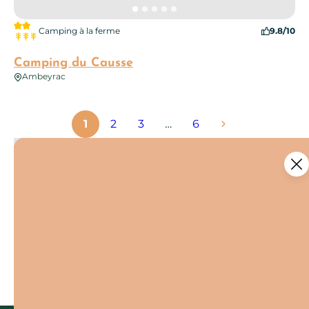
2 étoiles
Camping à la ferme
9.8/10
3 épis
Camping du Causse
Ambeyrac
1
2
3
…
6
Ce contenu vous a été utile ?
Enregistrer
Ce contenu vous a été utile
Ce contenu ne vous a pas été utile
Partager ce contenu
Partager sur Facebook (nouvelle fenêtr
Partager sur X / Twitter (nouvelle 
Partager sur WhatsApp
Partager par mail