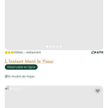
3 étoiles
Hôtels – restaurant
9.6/10
L’Instant Mont le Viaur
Réservable en ligne
St-André-de-Najac
Photo 1
Ajo