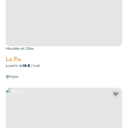
Meublés et Gîtes
Lo Piu
à partir de
15 €
/ nuit
Najac
Photo 1
Ajo