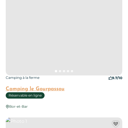
Camping à la ferme
9.7/10
Camping le Gourpassou
Réservable en ligne
Bor-et-Bar
Photo 1
Ajo