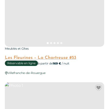
Meublés et Gîtes
Les Fleurines – La Chartreuse #53
Réservable en ligne
à partir de
169 €
/ nuit
Villefranche-de-Rouergue
Photo 1
Ajo