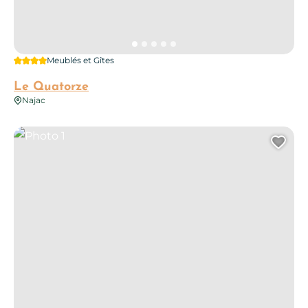
4 étoiles
Meublés et Gîtes
Le Quatorze
Najac
Photo 1
Ajo