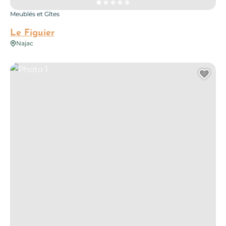
Meublés et Gîtes
Le Figuier
Najac
Photo 1
Ajo