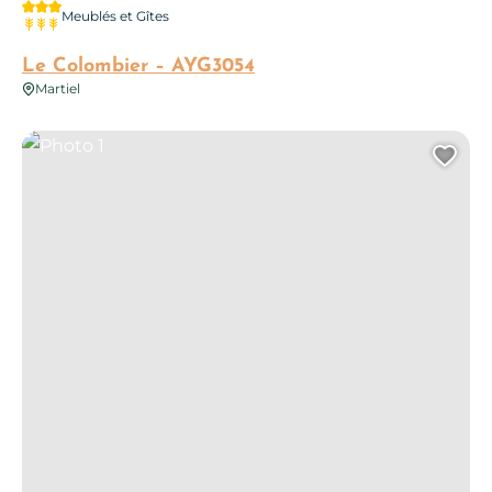
3 étoiles
Meublés et Gîtes
3 épis
Le Colombier – AYG3054
Martiel
Photo 1
Ajo