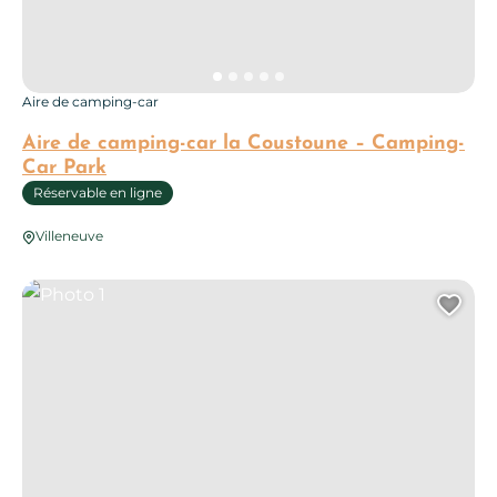
Aire de camping-car
Aire de camping-car la Coustoune – Camping-
Car Park
Réservable en ligne
Villeneuve
Photo 1
Ajo