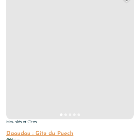
Ajo
Meublés et Gîtes
Daoudou : Gîte du Puech
Najac