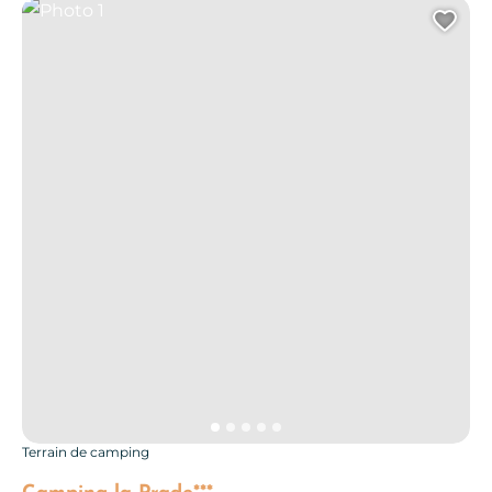
Photo 1
Ajo
Terrain de camping