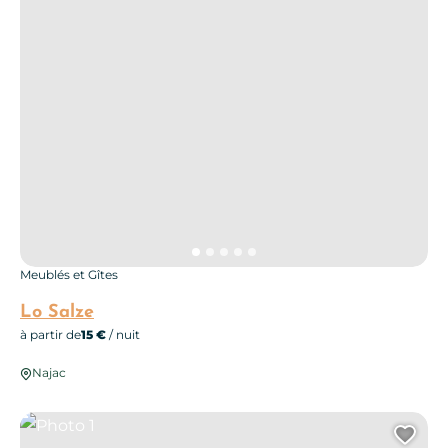
Meublés et Gîtes
Lo Salze
à partir de
15 €
/ nuit
Najac
Photo 1
Ajo