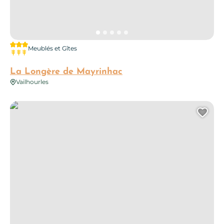
3 étoiles
Meublés et Gîtes
3 épis
La Longère de Mayrinhac
Vailhourles
Lo Piu
Ajo