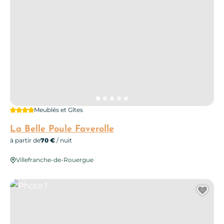
4 étoiles
Meublés et Gîtes
La Belle Poule Faverolle
à partir de
70 €
/ nuit
Villefranche-de-Rouergue
Photo 1
Ajo