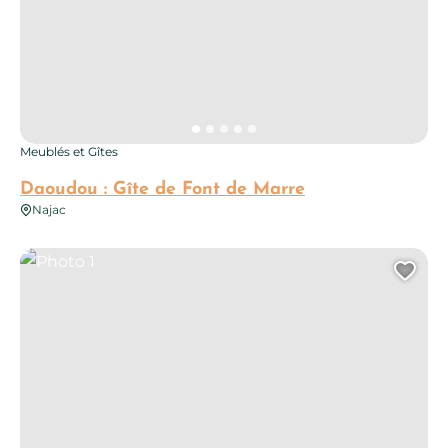
Meublés et Gîtes
Daoudou : Gîte de Font de Marre
Najac
Photo 1
Ajo