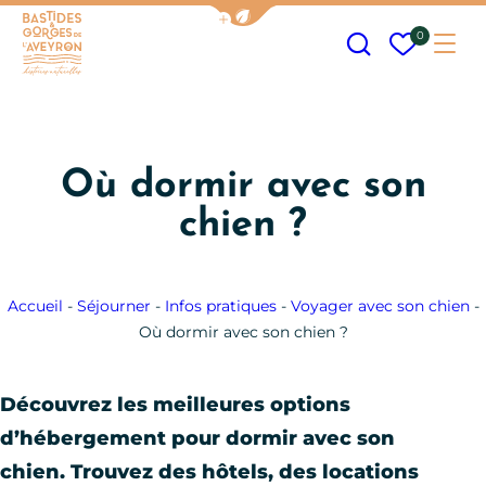
Afficher la barre de navigation
Recherche
Mes fav
0
Me
Bastides et Gorges de l&#039;Aveyron
Où dormir avec son
chien ?
Accueil
-
Séjourner
-
Infos pratiques
-
Voyager avec son chien
-
Où dormir avec son chien ?
Découvrez les meilleures options
d’hébergement pour dormir avec son
chien. Trouvez des hôtels, des locations