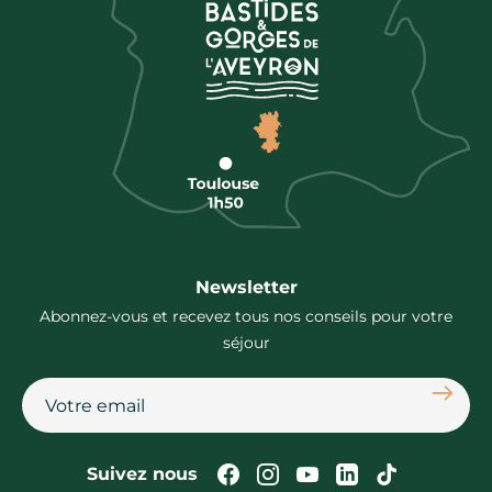
Newsletter
Abonnez-vous et recevez tous nos conseils pour votre
séjour
S'abon
Suivez-nous sur Faceb
Suivez-nous sur In
Suivez-nous su
Suivez-nous
Suivez-n
Suivez nous