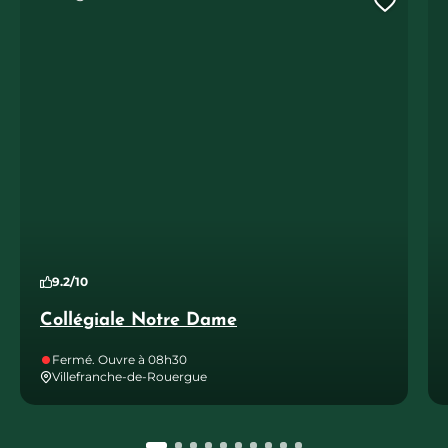
Ajout
9.2/10
Collégiale Notre Dame
Fermé. Ouvre à 08h30
Villefranche-de-Rouergue