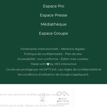
Espace Pro
Espace Presse
Médiathèque
Espace Groupe
Partenaires institutionnels
-
Mentions légales
-
Politique de confidentialité
-
Plan de site
-
Accessibilité : non conforme
-
Éditer mes cookies
-
Made with
by
IRIS Interactive
Ce site est protégé par reCAPTCHA. Les
règles de confidentialité
et
les
conditions d'utilisation
de Google s'appliquent.
Ce site utilise des cookies et vous donne le contrôle sur ce que vous
souhaitez activer.
Pour modifier vos préférences par la suite, cliquez sur le lien 'Préférences