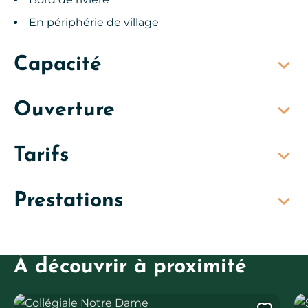
En périphérie de village
Capacité
Ouverture
Tarifs
Prestations
À découvrir à proximité
Collégiale Notre Dame
Sp