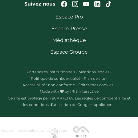
Suivez-nous sur Faceb
Suivez-nous sur In
Suivez-nous su
Suivez-nous
Suivez-n
Suivez nous
Espace Pro
Espace Presse
Médiathèque
Espace Groupe
Partenaires institutionnels
-
Mentions légales
-
Politique de confidentialité
-
Plan de site
-
Accessibilité : non conforme
-
Éditer mes cookies
-
Made with
by
IRIS Interactive
Ce site est protégé par reCAPTCHA. Les
règles de confidentialité
et
les
conditions d'utilisation
de Google s'appliquent.
Ce site utilise des cookies et vous donne le contrôle sur ce que vous
souhaitez activer.