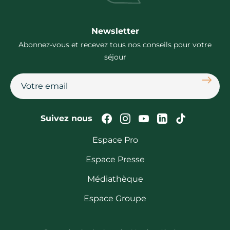
Newsletter
Abonnez-vous et recevez tous nos conseils pour votre
séjour
S'abon
Suivez-nous sur Faceb
Suivez-nous sur In
Suivez-nous su
Suivez-nous
Suivez-n
Suivez nous
Espace Pro
Espace Presse
Médiathèque
Espace Groupe