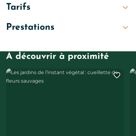
Tarifs
Prestations
À découvrir à proximité
Les jardins de l’instant végétal : cueillette de fleurs sauvages
La
Ajout