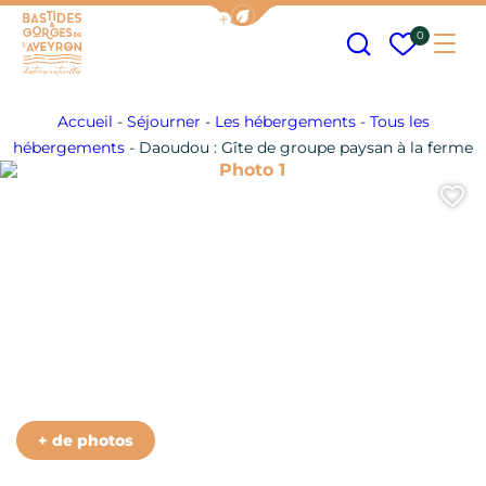
Afficher la barre de navigation
Recherche
Mes fav
0
Me
Bastides et Gorges de l&#039;Aveyron
Accueil
-
Séjourner
-
Les hébergements
-
Tous les
hébergements
-
Daoudou : Gîte de groupe paysan à la ferme
Photo 1
A
Photo 6
Photo 7
Photo 8
Photo 9
Photo 10
+ de photos