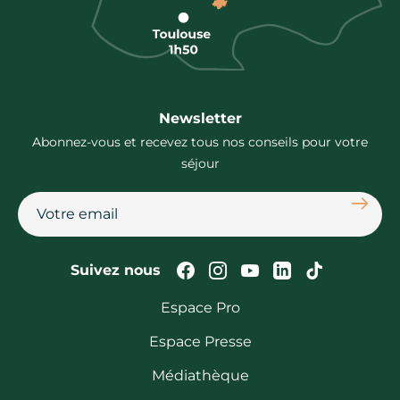
Newsletter
Abonnez-vous et recevez tous nos conseils pour votre
séjour
S'abon
Suivez-nous sur Faceb
Suivez-nous sur In
Suivez-nous su
Suivez-nous
Suivez-n
Suivez nous
Espace Pro
Espace Presse
Médiathèque