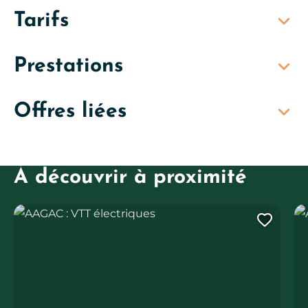
Tarifs
Prestations
Offres liées
À découvrir à proximité
AAGAC : VTT électriques
AA
Ajout