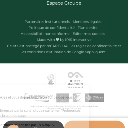
Espace Groupe
Partenaires institutionnels
-
Mentions légales
-
Politique de confidentialité
-
Plan de site
-
Accessibilité : non conforme
-
Éditer mes cookies
-
Made with
by
IRIS Interactive
Ce site est protégé par reCAPTCHA. Les
règles de confidentialité
et
les
conditions d'utilisation
de Google s'appliquent.
Ce site utilise des cookies et vous donne le contrôle sur ce que vous
souhaitez activer.
Pour modifier vos préférences par la suite, cliquez sur le lien 'Préférences
de cookies' situé dans le pied de page.
Consentements certifiés par