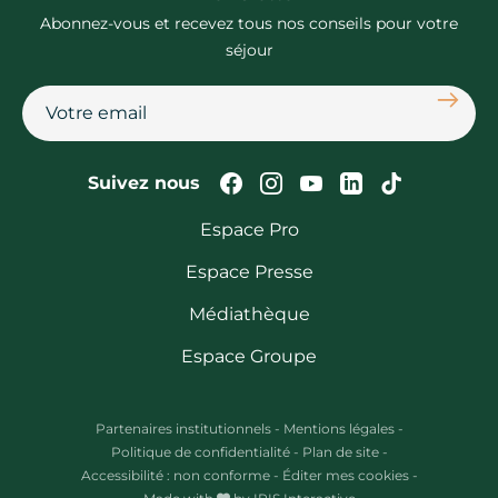
Abonnez-vous et recevez tous nos conseils pour votre
séjour
S'abon
Suivez-nous sur Faceb
Suivez-nous sur In
Suivez-nous su
Suivez-nous
Suivez-n
Suivez nous
Espace Pro
Espace Presse
Médiathèque
Espace Groupe
Partenaires institutionnels
-
Mentions légales
-
Politique de confidentialité
-
Plan de site
-
Accessibilité : non conforme
-
Éditer mes cookies
-