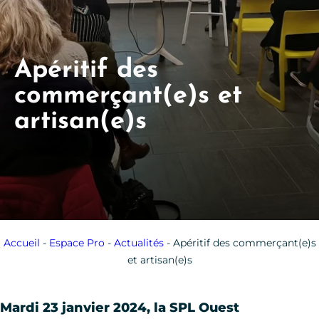
Apéritif des
commerçant(e)s et
artisan(e)s
Accueil
-
Espace Pro
-
Actualités
-
Apéritif des commerçant(e)s
et artisan(e)s
Mardi 23 janvier 2024, la SPL Ouest