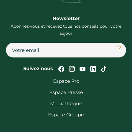
Newsletter
Abonnez-vous et recevez tous nos conseils pour votre
séjour
S'abon
Suivez-nous sur Faceb
Suivez-nous sur In
Suivez-nous su
Suivez-nous
Suivez-n
Suivez nous
Espace Pro
Espace Presse
Médiathèque
Espace Groupe