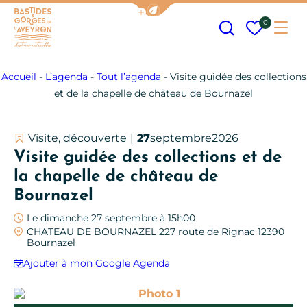
Afficher la barre de navigation
Recherche
Mes fav
0
Me
Bastides et Gorges de l&#039;Aveyron
Accueil
-
L’agenda
-
Tout l’agenda
-
Visite guidée des collections
et de la chapelle de château de Bournazel
Visite, découverte
27
septembre
2026
Visite guidée des collections et de
la chapelle de château de
Bournazel
Le dimanche 27 septembre à 15h00
CHATEAU DE BOURNAZEL 227 route de Rignac 12390
Bournazel
Ajouter à mon Google Agenda
Photo 1