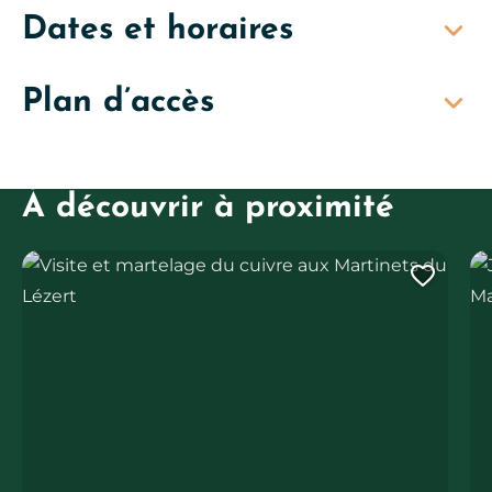
Dates et horaires
Plan d’accès
À découvrir à proximité
Visite et martelage du cuivre aux Martinets du Lézert
JEP
Ajout