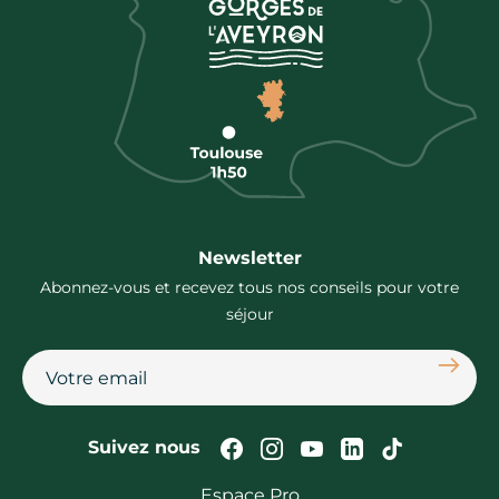
Newsletter
Abonnez-vous et recevez tous nos conseils pour votre
séjour
S'abon
Suivez-nous sur Faceb
Suivez-nous sur In
Suivez-nous su
Suivez-nous
Suivez-n
Suivez nous
Espace Pro