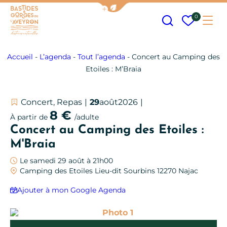
Afficher la barre de navigation
Recherche
Mes fav
0
Me
Bastides et Gorges de l&#039;Aveyron
Accueil
-
L’agenda
-
Tout l’agenda
-
Concert au Camping des
Etoiles : M’Braia
Concert, Repas
29
août
2026
8 €
À partir de
/adulte
Concert au Camping des Etoiles :
M'Braia
Le samedi 29 août à 21h00
Camping des Etoiles Lieu-dit Sourbins 12270 Najac
Ajouter à mon Google Agenda
Photo 1