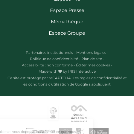
Espace Presse
Médiathèque
Espace Groupe
Partenaires institutionnels
-
Mentions légales
-
Politique de confidentialité
-
Plan de site
-
Accessibilité : non conforme
-
Éditer mes cookies
-
Made with
by
IRIS Interactive
Ce site est protégé par reCAPTCHA. Les
règles de confidentialité
et
les
conditions d'utilisation
de Google s'appliquent.
Ce site utilise des cookies et vous donne le contrôle sur ce que vous