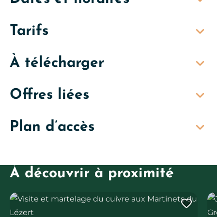
Tarifs
À télécharger
Offres liées
Plan d’accès
Concert au Camping des Etoiles : Poezik
Concert au Camping des Etoiles
C
Ajouter cette page au 
Ajo
À découvrir à proximité
Visite et martelage du cuivre aux Martinets du Lézert
Jo
Ajout