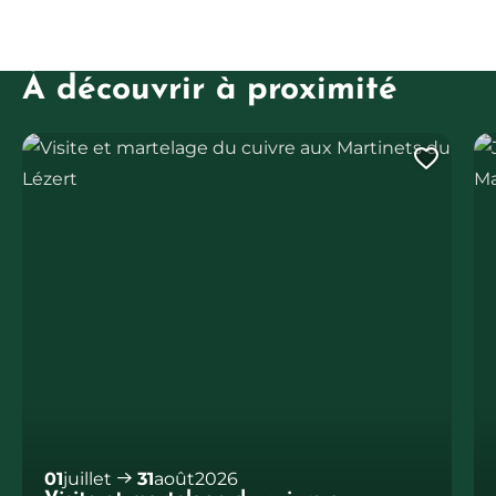
À découvrir à proximité
Visite et martelage du cuivre aux Martinets du Lézert
JEP
Ajout
01
juillet
31
août
2026