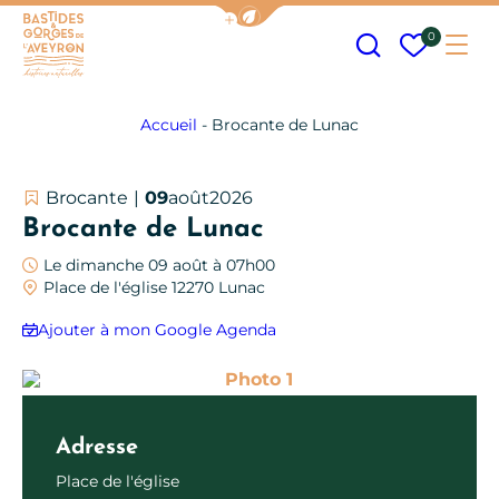
Afficher la barre de navigation
Recherche
Mes fav
0
Me
Bastides et Gorges de l&#039;Aveyron
Accueil
-
Brocante de Lunac
Brocante
09
août
2026
Brocante de Lunac
Le dimanche 09 août à 07h00
Place de l'église 12270 Lunac
Ajouter à mon Google Agenda
Photo 1
Adresse
Place de l'église