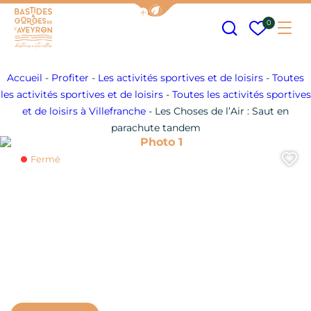
Afficher la barre de navigation
Recherche
Mes fav
0
Me
Bastides et Gorges de l&#039;Aveyron
Accueil
-
Profiter
-
Les activités sportives et de loisirs
-
Toutes
les activités sportives et de loisirs
-
Toutes les activités sportives
et de loisirs à Villefranche
-
Les Choses de l’Air : Saut en
parachute tandem
Photo 1
A
Fermé