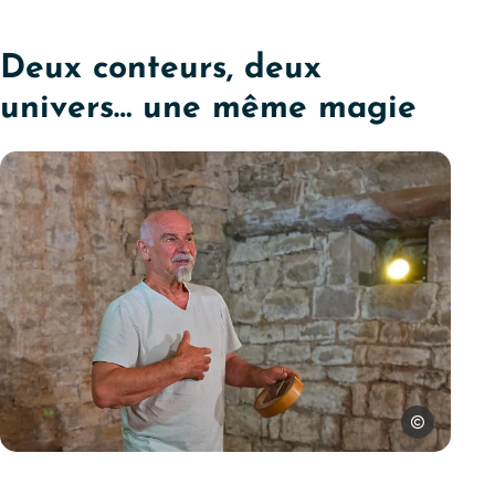
Deux conteurs, deux
univers… une même magie
SPL Ouest Av
Soirée contes avec Michel Galaret, © SPL Ouest Aveyron Tou