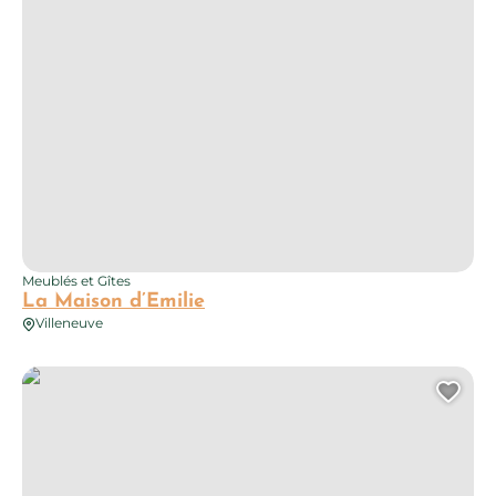
Meublés et Gîtes
La Maison d’Emilie
Villeneuve
La Grange du Soulié – AYG3154
Ajo