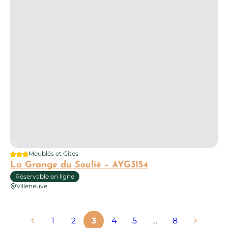
3 étoiles
Meublés et Gîtes
La Grange du Soulié – AYG3154
Réservable en ligne
Villeneuve
1
2
3
4
5
…
8