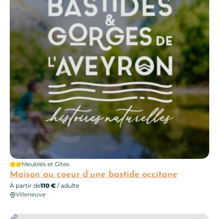
2 étoiles
Meublés et Gîtes
Maison au coeur d’une bastide occitane
À partir de
110 €
/ adulte
Villeneuve
La petite maison sur le causse