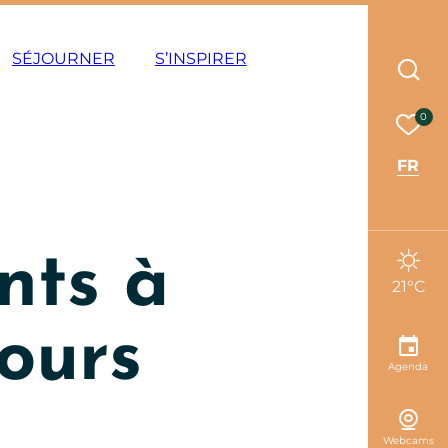
ode éco
SÉJOURNER
S’INSPIRER
Rec
Mes 
0
FR
nts à
21°C
tours
Agenda
Webcams