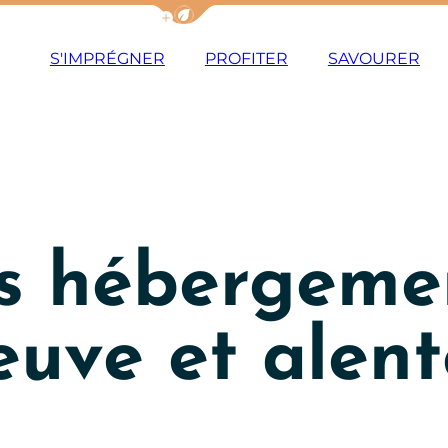
Afficher la barre de navigation du m
S'IMPRÉGNER
PROFITER
SAVOURER
es hébergeme
euve et alen