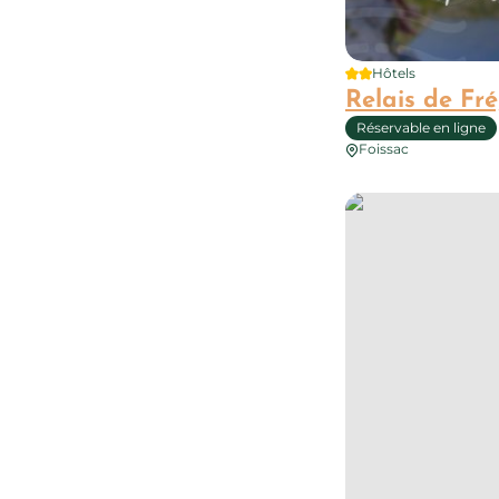
2 étoiles
Hôtels
Relais de Fr
Réservable en ligne
Foissac
Gîte du Mas de la C