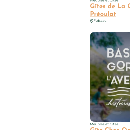
Meublés et Gîtes
Gîtes de La C
Préoulat
Foissac
Gîte Chez Odette
Meublés et Gîtes