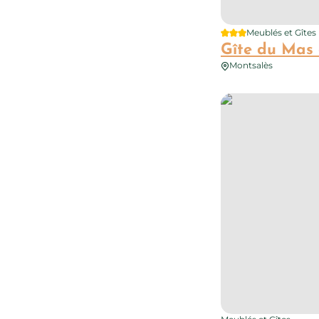
3 étoiles
Meublés et Gîtes
Gîte du Mas 
Montsalès
Gîtes de La Capelett