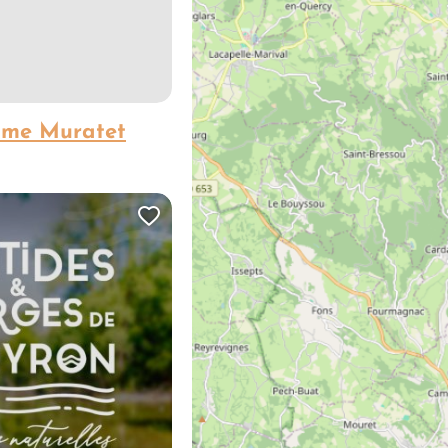
Mme Muratet
es
Ajouter cette page au carn