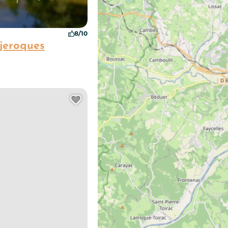
8/10
éjeroques
roze
Ajouter cette page au carn