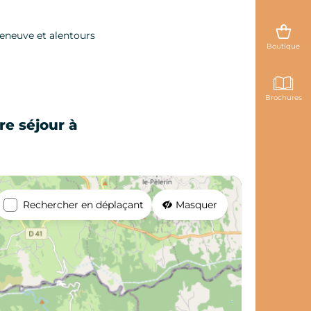
eneuve et alentours
Boutique
Brochures
re séjour à
Rechercher en déplaçant
Masquer
et de voyage ?