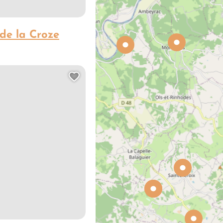
de la Croze
e : Le Préoulat
Ajouter cette page au carn