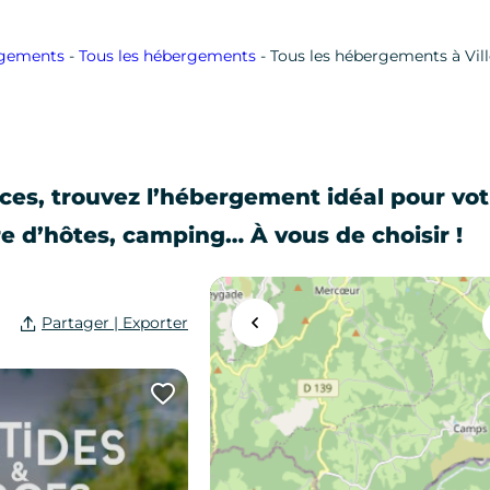
rgements
-
Tous les hébergements
-
Tous les hébergements à Vill
es, trouvez l’hébergement idéal pour vot
re d’hôtes, camping… À vous de choisir !
Partager | Exporter
Agrandir la carte
te
Ajouter cette page au carn