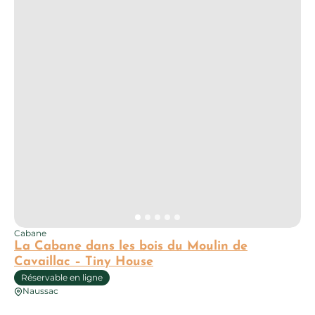
Cabane
La Cabane dans les bois du Moulin de
Cavaillac – Tiny House
Réservable en ligne
Naussac