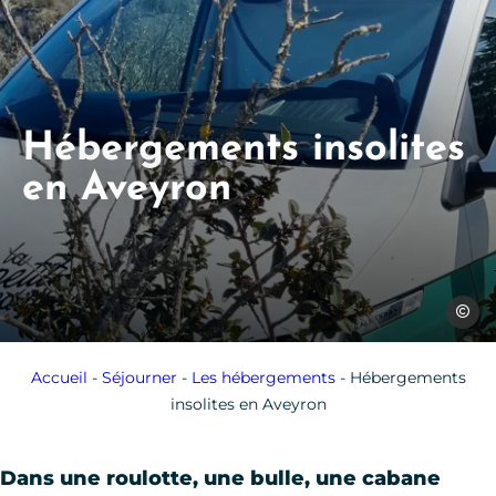
Hébergements insolites
en Aveyron
Quenti
Accueil
-
Séjourner
-
Les hébergements
-
Hébergements
insolites en Aveyron
Dans une roulotte, une bulle, une cabane