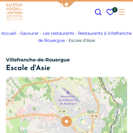
Afficher la barre de navigation
Recherche
Mes fav
0
Me
Bastides et Gorges de l&#039;Aveyron
Accueil
-
Savourer
-
Les restaurants
-
Restaurants à Villefranche
de Rouergue
-
Escale d’Asie
Villefranche-de-Rouergue
Escale d'Asie