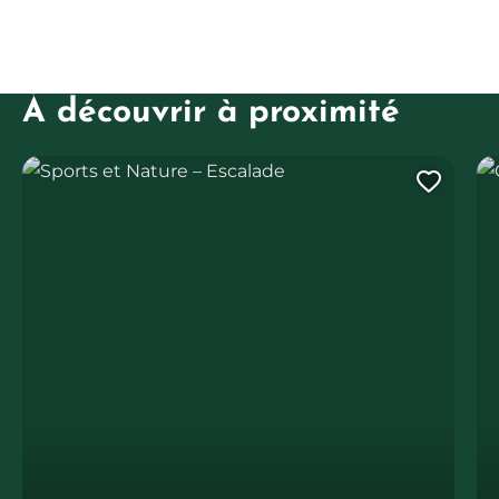
À découvrir à proximité
Sports et Nature – Escalade
Ch
Ajout