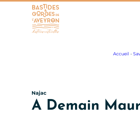
Bastides et Gorges de l&#039;Aveyron
Accueil
-
Sa
Najac
A Demain Maur