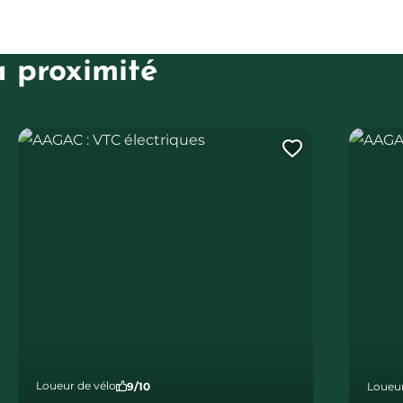
à proximité
AAGAC : VTC électriques
AAGAC : 
uter cette page au carnet de voyage ?
Ajouter ce
Loueur de vélo
9/10
Loueur