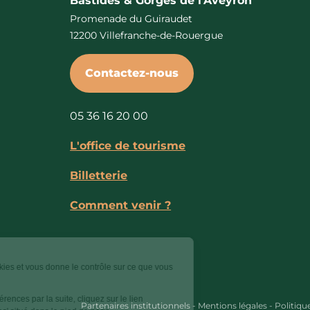
Bastides & Gorges de l’Aveyron
Promenade du Guiraudet
12200 Villefranche-de-Rouergue
Contactez-nous
05 36 16 20 00
L'office de tourisme
Billetterie
Comment venir ?
Ce site utilise des cookies et vous donne le contrôle sur ce que vous
souhaitez activer.
Pour modifier vos préférences par la suite, cliquez sur le lien
Partenaires institutionnels
-
Mentions légales
-
Politiqu