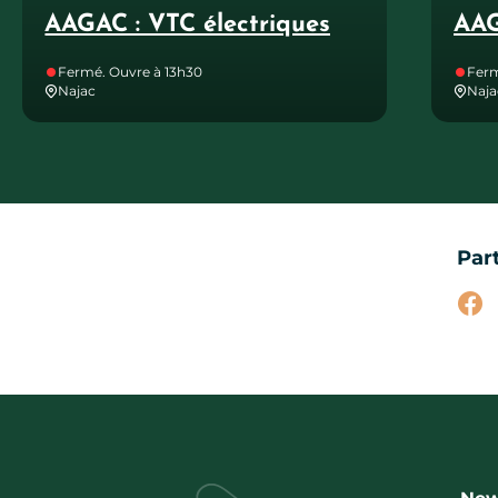
AAGAC : VTC électriques
AAG
Fermé. Ouvre à 13h30
Ferm
Najac
Naja
Par
Par