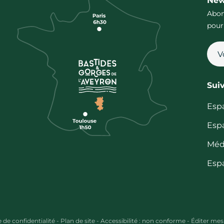
New
Abon
pour
Sui
Esp
Esp
Méd
Esp
e de confidentialité
-
Plan de site
-
Accessibilité : non conforme
-
Éditer mes