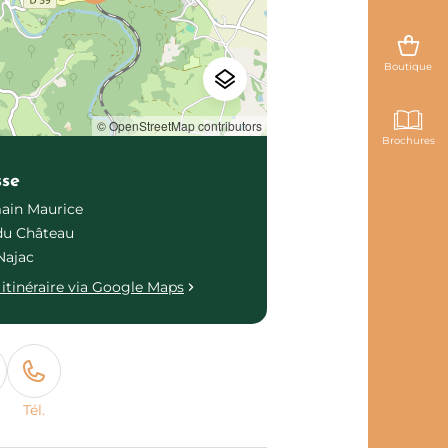
Boutique
© OpenStreetMap contributors
Brochures
sse
ain Maurice
 du Château
Najac
itinéraire via Google Maps
Tél.