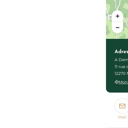
Adre
A Dem
11 rue
12270 
Mon 
Mail