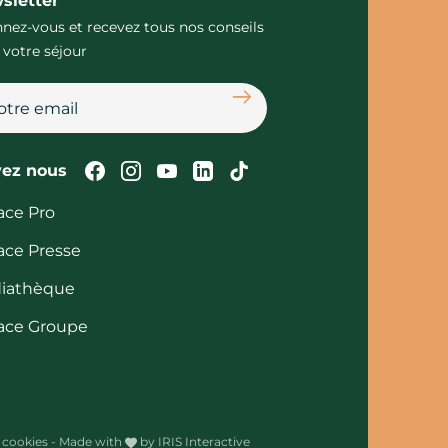
sletter
nez-vous et recevez tous nos conseils
 votre séjour
S'abonner
Suivez-nous sur Facebook
Suivez-nous sur Instagram
Suivez-nous sur Youtube
Suivez-nous sur Linked
Suivez-nous sur Tik
vez nous
ace Pro
ace Presse
iathèque
ace Groupe
 cookies
-
Made with
by
IRIS Interactive