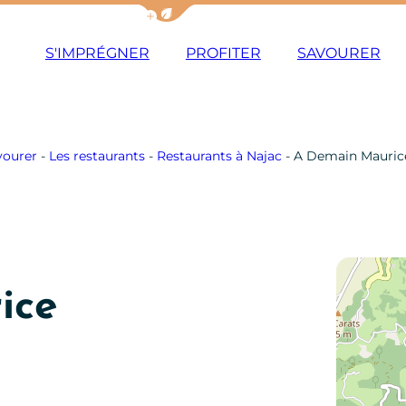
Afficher la barre de navigation du m
S'IMPRÉGNER
PROFITER
SAVOURER
vourer
-
Les restaurants
-
Restaurants à Najac
-
A Demain Mauric
ice