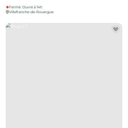
Fermé. Ouvre à 14h
Villefranche-de-Rouergue
Photo 1
Ajo