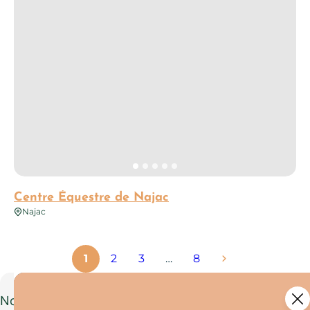
Centre Équestre de Najac
Najac
1
2
3
…
8
Nouvelle activité pour les familles