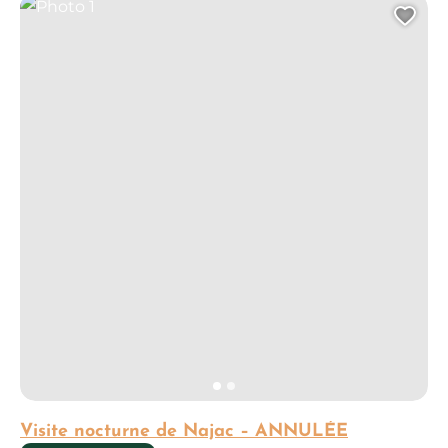
Photo 1
Ajo
Visite nocturne de Najac – ANNULÉE