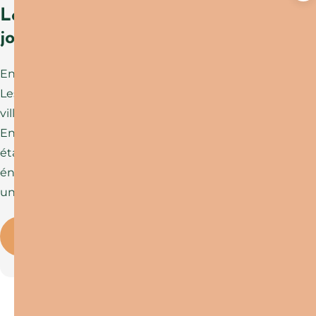
Les aventures légendaires à
jouer en famille
Envie d’une activité immersive en famille ?
Les jeux
ISTORIAS
vous invitent à explorer
villages, monuments et paysages autrement.
En suivant une histoire captivante, chaque
étape devient une découverte et chaque
énigme une nouvelle occasion de partager
un bon moment en famille.
Voir plus
Ce contenu vous a été utile ?