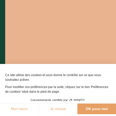
Médiathèque
Espace Groupe
Partenaires institutionnels
-
Mentions légales
-
Politique de confidentialité
-
Plan de site
-
Accessibilité : non conforme
-
Éditer mes cookies
-
Made with
by
IRIS Interactive
Ce site est protégé par reCAPTCHA. Les
règles de confidentialité
et
les
conditions d'utilisation
de Google s'appliquent.
Ce site utilise des cookies et vous donne le contrôle sur ce que vous
souhaitez activer.
Pour modifier vos préférences par la suite, cliquez sur le lien 'Préférences
de cookies' situé dans le pied de page.
Consentements certifiés par
27°C
Non merci
Je choisis
OK pour moi
Agenda
Webcams
Boutique
Brochures