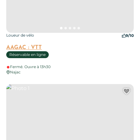
Loueur de vélo
9/10
AAGAC : VTT
Réservable en ligne
Fermé. Ouvre à 13h30
Najac
Photo 1
Ajo