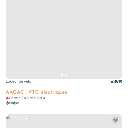
Loueur de vélo
9/10
AAGAC : VTC électriques
Fermé. Ouvre à 13h30
Najac
Photo 1
Ajo