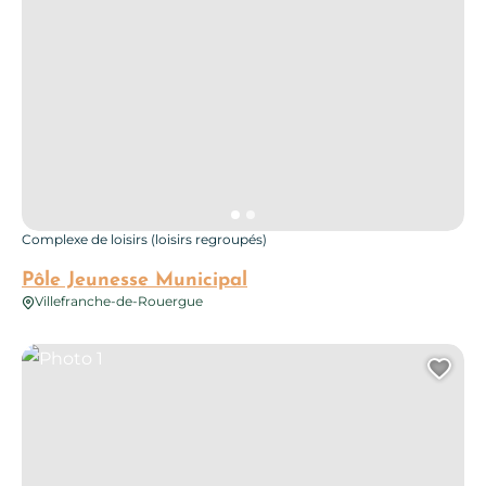
Complexe de loisirs (loisirs regroupés)
Pôle Jeunesse Municipal
Villefranche-de-Rouergue
Photo 1
Ajo