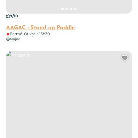
9/10
AAGAC : Stand up Paddle
Fermé. Ouvre à 13h30
Najac
Photo 1
Ajo