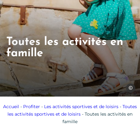
Toutes les activités en
famille
Les Co
Accueil
-
Profiter
-
Les activités sportives et de loisirs
-
Toutes
les activités sportives et de loisirs
-
Toutes les activités en
famille