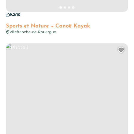
9.2/10
Sports et Nature – Canoë Kayak
Villefranche-de-Rouergue
Photo 1
Ajo