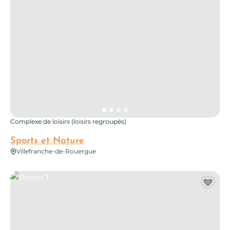
Complexe de loisirs (loisirs regroupés)
Sports et Nature
Villefranche-de-Rouergue
Photo 1
Ajo