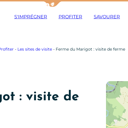
Afficher la barre de navigation du m
S'IMPRÉGNER
PROFITER
SAVOURER
Profiter
-
Les sites de visite
-
Ferme du Marigot : visite de ferme
t : visite de