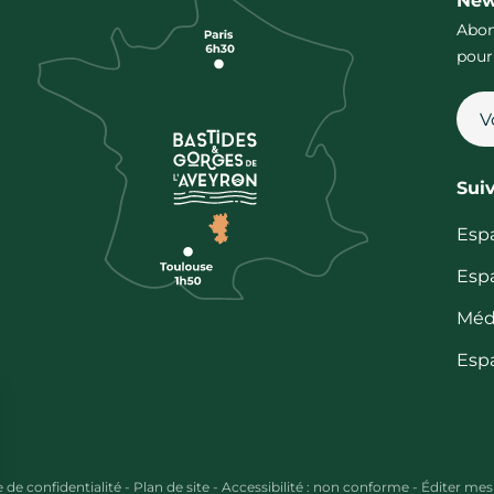
New
Abon
pour
Sui
Esp
Esp
Méd
Esp
e de confidentialité
-
Plan de site
-
Accessibilité : non conforme
-
Éditer mes