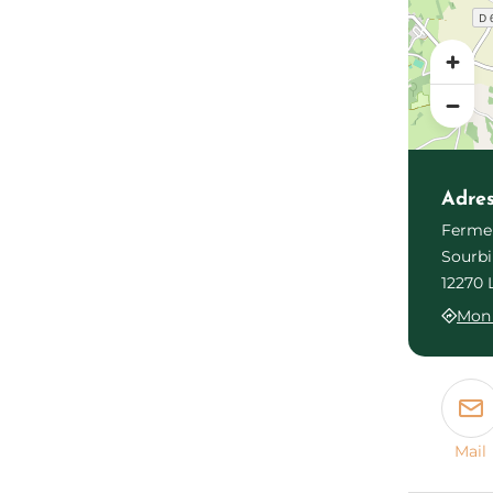
Adre
Ferme
Sourbi
12270 
Mon 
Mail