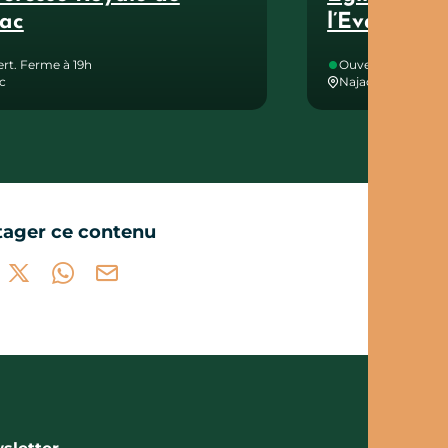
ac
l’Evangélis
rt. Ferme à 19h
Ouvert. Ferme à 1
c
Najac
tager ce contenu
tager sur Facebook (nouvelle fenêtre)
Partager sur X / Twitter (nouvelle fenêtre)
Partager sur WhatsApp
Partager par mail