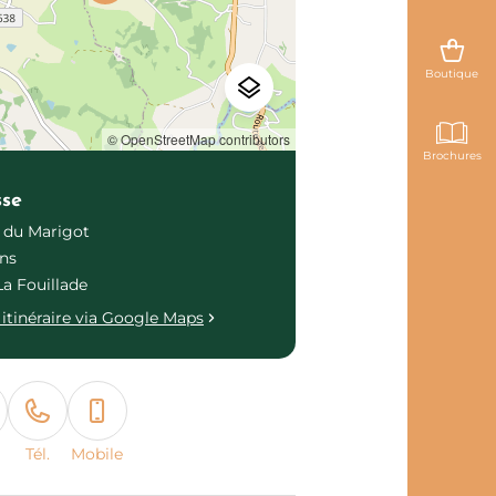
Boutique
© OpenStreetMap contributors
Brochures
sse
 du Marigot
ns
La Fouillade
itinéraire via Google Maps
Tél.
Mobile