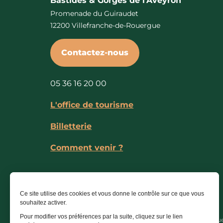
Bastides & Gorges de l’Aveyron
Promenade du Guiraudet
12200 Villefranche-de-Rouergue
Contactez-nous
05 36 16 20 00
L'office de tourisme
Billetterie
Comment venir ?
Ce site utilise des cookies et vous donne le contrôle sur ce que vous
souhaitez activer.
Pour modifier vos préférences par la suite, cliquez sur le lien
Partenaires institutionnels
-
Mentions légales
-
Politiqu