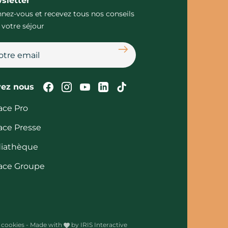
sletter
nez-vous et recevez tous nos conseils
 votre séjour
S'abonner
Suivez-nous sur Facebook
Suivez-nous sur Instagram
Suivez-nous sur Youtube
Suivez-nous sur Linked
Suivez-nous sur Tik
vez nous
ace Pro
ace Presse
iathèque
ace Groupe
 cookies
-
Made with
by
IRIS Interactive