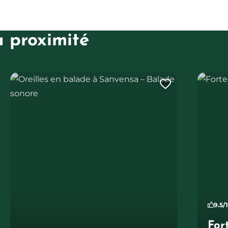
à proximité
 ans
Oreilles en balade à Sanvensa – Balade sonore
Forteres
uter cette page au carnet de voyage ?
Ajouter ce
9.5/
For