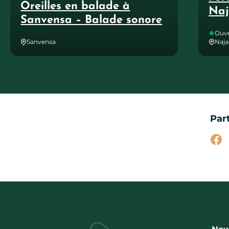
Oreilles en balade à
Naj
Sanvensa – Balade sonore
Ouve
Sanvensa
Naja
Par
Par