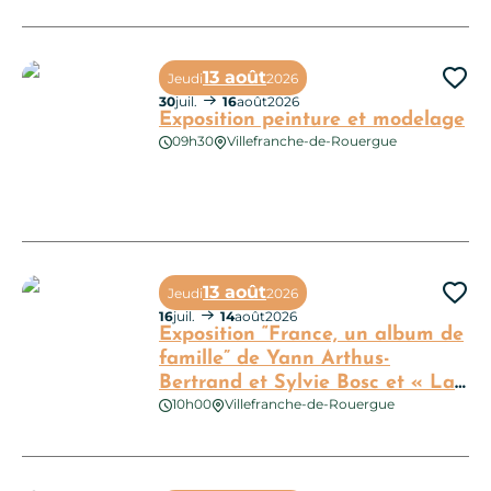
Exposition photos : « le patrimoine de Villeneuve d’Aveyron »
13 août
Jeudi
2026
Ajo
30
juil.
16
août
2026
Exposition peinture et modelage
09h30
Villefranche-de-Rouergue
Exposition peinture et modelage
13 août
Jeudi
2026
Ajo
16
juil.
14
août
2026
Exposition “France, un album de
famille” de Yann Arthus-
Bertrand et Sylvie Bosc et « La
10h00
Villefranche-de-Rouergue
Cuisine Médiévale »
Exposition “France, un album de famille” de Yann Arthus-Bertr