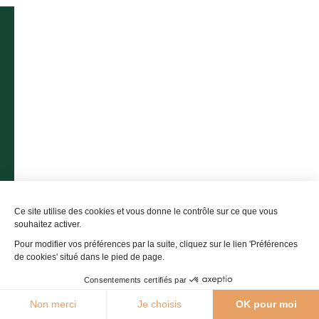
Bastides & Gorges de l’Aveyron
Promenade du Guiraudet
12200 Villefranche-de-Rouergue
Contactez-nous
05 36 16 20 00
Ce site utilise des cookies et vous donne le contrôle sur ce que vous
L'office de tourisme
souhaitez activer.
Pour modifier vos préférences par la suite, cliquez sur le lien 'Préférences
Billetterie
de cookies' situé dans le pied de page.
Consentements certifiés par
Comment venir ?
21°C
Non merci
Je choisis
OK pour moi
Agenda
Webcams
Boutique
Brochures