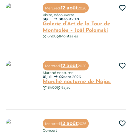
12 août
Mercredi
2026
Ajo
Visite, découverte
31
juil.
30
août
2026
Galerie d’Art de la Tour de
Montsalès – Joël Polomski
16h00
Montsalès
Galerie d’Art de la Tour de Montsalès – Joël Polomski
12 août
Mercredi
2026
Ajo
Marché nocturne
01
juil.
02
sept.
2026
Marché nocturne de Najac
18h00
Najac
Marché nocturne de Najac
12 août
Mercredi
2026
Ajo
Concert