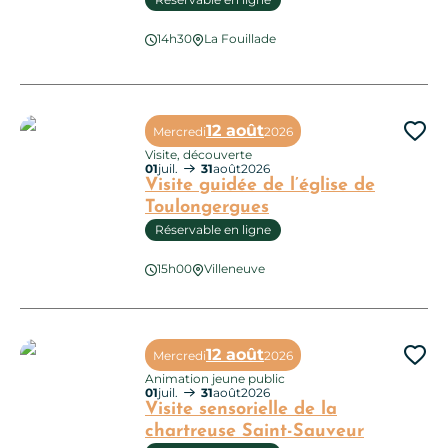
14h30
La Fouillade
Animation Pêche et Nature
12 août
Mercredi
2026
Ajo
Visite, découverte
01
juil.
31
août
2026
Visite guidée de l’église de
Toulongergues
Réservable en ligne
Visite guidée de l’église de Toulongergues
15h00
Villeneuve
12 août
Mercredi
2026
Ajo
Animation jeune public
01
juil.
31
août
2026
Visite sensorielle de la
chartreuse Saint-Sauveur