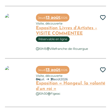
13 août
Jeudi
2026
Ajo
Visite, découverte
Exposition Livres d’Artistes –
VISITE COMMENTEE
Réservable en ligne
10h15
Villefranche-de-Rouergue
Exposition Livres d’Artistes – VISITE COMMENTEE
13 août
Jeudi
2026
Ajo
Visite, découverte
04
juil.
31
août
2026
Exposition « Hangeul, la volonté
d’un roi »
10h30
Figeac
Exposition « Hangeul, la volonté d’un roi »