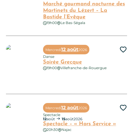
Marché gourmand nocturne des
Martinets du Lézert – La
Bastide l’Evêque
19h00
Le Bas-Ségala
Marché gourmand nocturne des Martinets du Lézert – La Bast
12 août
Mercredi
2026
Ajo
Danse
Soirée Grecque
19h00
Villefranche-de-Rouergue
Soirée Grecque
12 août
Mercredi
2026
Ajo
Spectacle
12
août
15
août
2026
Spectacle – « Hors Service »
20h30
Najac