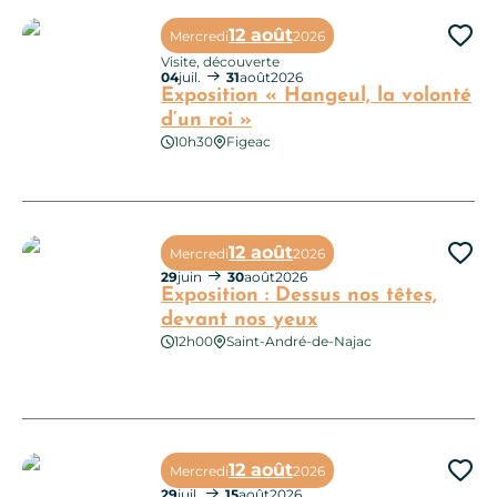
12 août
Mercredi
2026
Ajo
Visite, découverte
04
juil.
31
août
2026
Exposition « Hangeul, la volonté
d’un roi »
10h30
Figeac
Exposition « Hangeul, la volonté d’un roi »
12 août
Mercredi
2026
Ajo
29
juin
30
août
2026
Exposition : Dessus nos têtes,
devant nos yeux
12h00
Saint-André-de-Najac
Exposition : Dessus nos têtes, devant nos yeux
12 août
Mercredi
2026
Ajo
29
juil.
15
août
2026