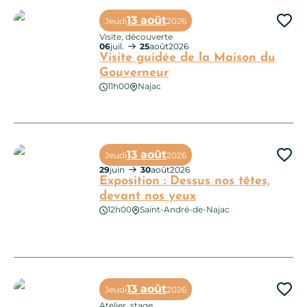
13 août
Jeudi
2026
Ajo
Visite, découverte
06
juil.
25
août
2026
Visite guidée de la Maison du
Gouverneur
11h00
Najac
Visite guidée de la Maison du Gouverneur
13 août
Jeudi
2026
Ajo
29
juin
30
août
2026
Exposition : Dessus nos têtes,
devant nos yeux
12h00
Saint-André-de-Najac
Exposition : Dessus nos têtes, devant nos yeux
13 août
Jeudi
2026
Ajo
Atelier, stage