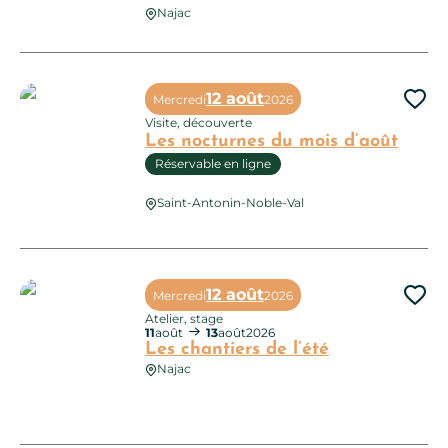
Stages été 2026 – Yoga doux & Ayurveda
Najac
12 août
Mercredi
2026
Ajo
Visite, découverte
Les nocturnes du mois d’août
Réservable en ligne
Saint-Antonin-Noble-Val
Les nocturnes du mois d’août
12 août
Mercredi
2026
Ajo
Atelier, stage
11
août
13
août
2026
Les chantiers de l’été
Najac
Les chantiers de l’été