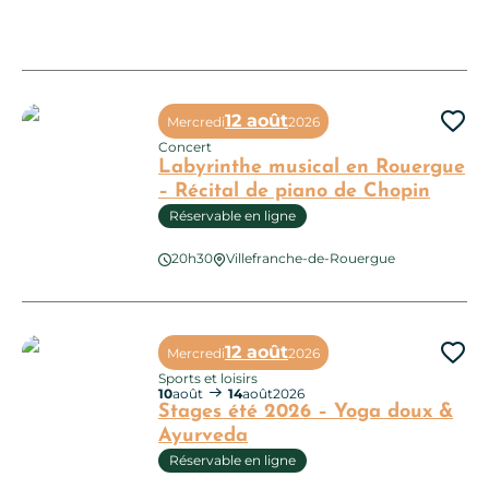
Spectacle – « Hors Service »
12 août
Mercredi
2026
Ajo
Concert
Labyrinthe musical en Rouergue
– Récital de piano de Chopin
Réservable en ligne
20h30
Villefranche-de-Rouergue
Labyrinthe musical en Rouergue – Récital de piano de Chopi
12 août
Mercredi
2026
Ajo
Sports et loisirs
10
août
14
août
2026
Stages été 2026 – Yoga doux &
Ayurveda
Réservable en ligne