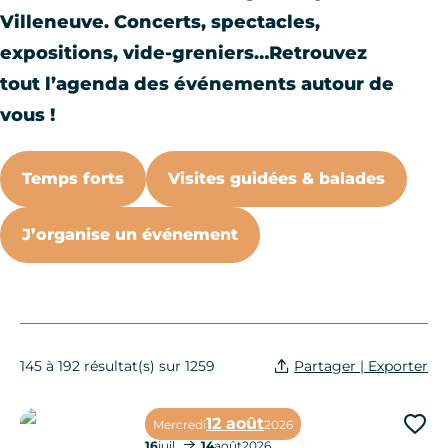
Villeneuve. Concerts, spectacles,
expositions, vide-greniers…Retrouvez
tout l’agenda des événements autour de
vous !
Temps forts
Visites guidées & balades
J’organise un événement
Partager | Exporter
145 à 192 résultat(s) sur 1259
12 août
Mercredi
2026
Ajo
16
juil.
14
août
2026