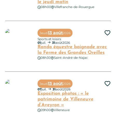
le jeudi matin
08h00
Villefranche-de-Rouergue
Grand marché de Villefranche, le jeudi matin
13 août
Jeudi
2026
Ajo
Sports et loisirs
01
juil.
31
août
2026
Rando équestre baignade avec
la Ferme des Grandes Oreilles
08h30
Saint-André-de-Najac
Rando équestre baignade avec la Ferme des Grandes Oreilles
13 août
Jeudi
2026
Ajo
07
juil.
31
août
2026
Exposition photos : « le
patrimoine de Villeneuve
d’Aveyron »
09h00
Villeneuve