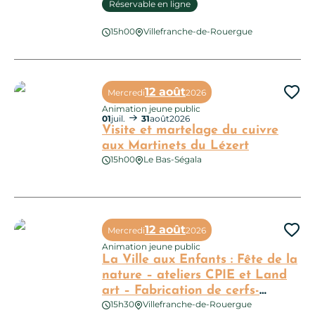
Réservable en ligne
Visite sensorielle de la chartreuse Saint-Sauveur
15h00
Villefranche-de-Rouergue
12 août
Mercredi
2026
Ajo
Animation jeune public
01
juil.
31
août
2026
Visite et martelage du cuivre
aux Martinets du Lézert
15h00
Le Bas-Ségala
Visite et martelage du cuivre aux Martinets du Lézert
12 août
Mercredi
2026
Ajo
Animation jeune public
La Ville aux Enfants : Fête de la
nature – ateliers CPIE et Land
art – Fabrication de cerfs-
15h30
Villefranche-de-Rouergue
volants