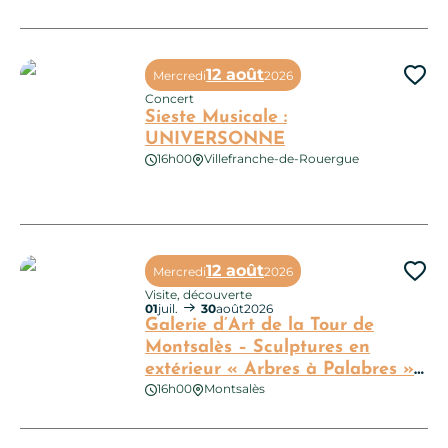
La Ville aux Enfants : Fête de la nature – ateliers CPIE et Land
12 août
Mercredi
2026
Ajo
Concert
Sieste Musicale :
UNIVERSONNE
16h00
Villefranche-de-Rouergue
Sieste Musicale : UNIVERSONNE
12 août
Mercredi
2026
Ajo
Visite, découverte
01
juil.
30
août
2026
Galerie d’Art de la Tour de
Montsalès – Sculptures en
extérieur « Arbres à Palabres »
16h00
Montsalès
d’Arnaud Elisabeth
Galerie d’Art de la Tour de Montsalès – Sculptures en extérieu