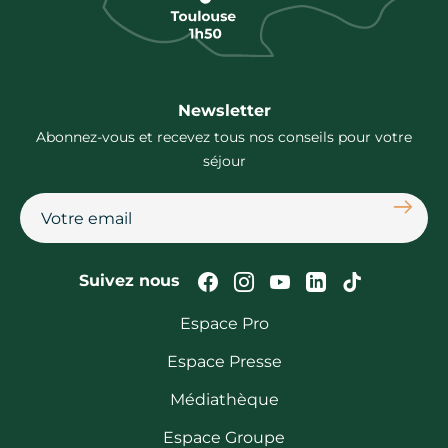
Newsletter
Abonnez-vous et recevez tous nos conseils pour votre
séjour
S'abon
Suivez-nous sur Faceb
Suivez-nous sur In
Suivez-nous su
Suivez-nous
Suivez-n
Suivez nous
Espace Pro
Espace Presse
Médiathèque
Espace Groupe