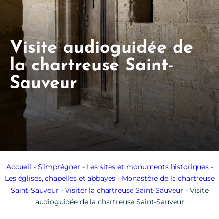
Visite audioguidée de
la chartreuse Saint-
Sauveur
Accueil
-
S’imprégner
-
Les sites et monuments historiques
-
Les églises, chapelles et abbayes
-
Monastère de la chartreuse
Saint-Sauveur
-
Visiter la chartreuse Saint-Sauveur
-
Visite
audioguidée de la chartreuse Saint-Sauveur