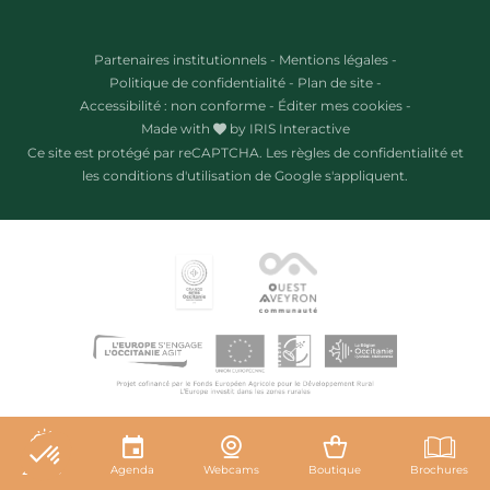
Partenaires institutionnels
-
Mentions légales
-
Politique de confidentialité
-
Plan de site
-
Accessibilité : non conforme
-
Éditer mes cookies
-
Made with
by
IRIS Interactive
Ce site est protégé par reCAPTCHA. Les
règles de confidentialité
et
les
conditions d'utilisation
de Google s'appliquent.
27°C
Agenda
Webcams
Boutique
Brochures