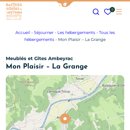
Afficher la barre de navigation
Recherche
Mes fav
0
Me
Bastides et Gorges de l&#039;Aveyron
Accueil
-
Séjourner
-
Les hébergements
-
Tous les
hébergements
-
Mon Plaisir – La Grange
Meublés et Gîtes
Ambeyrac
Mon Plaisir – La Grange