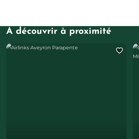
À découvrir à proximité
Airlinks Aveyron Parapente
Loc
Ajout