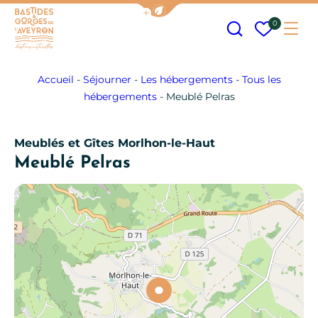
Afficher la barre de navigation
Recherche
Mes fav
0
Me
Bastides et Gorges de l&#039;Aveyron
Accueil
-
Séjourner
-
Les hébergements
-
Tous les
hébergements
-
Meublé Pelras
Meublés et Gîtes
Morlhon-le-Haut
Meublé Pelras