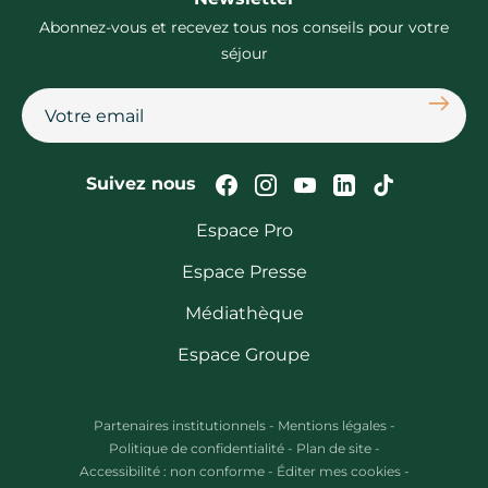
Abonnez-vous et recevez tous nos conseils pour votre
séjour
S'abon
Suivez-nous sur Faceb
Suivez-nous sur In
Suivez-nous su
Suivez-nous
Suivez-n
Suivez nous
Espace Pro
Espace Presse
Médiathèque
Espace Groupe
Partenaires institutionnels
-
Mentions légales
-
Politique de confidentialité
-
Plan de site
-
Accessibilité : non conforme
-
Éditer mes cookies
-