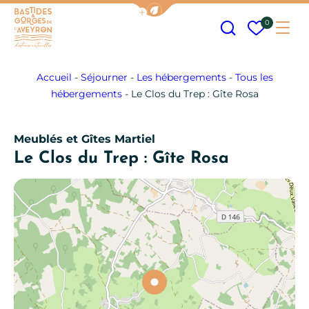
Afficher la barre de navigation
Recherche
Mes fav
0
Me
Bastides et Gorges de l&#039;Aveyron
Accueil
-
Séjourner
-
Les hébergements
-
Tous les
hébergements
-
Le Clos du Trep : Gîte Rosa
Meublés et Gîtes
Martiel
Le Clos du Trep : Gîte Rosa