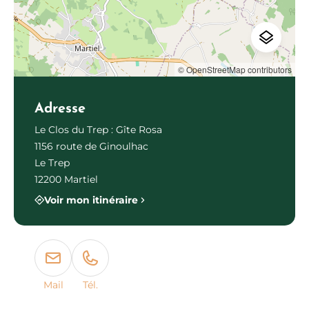
© OpenStreetMap contributors
Adresse
Le Clos du Trep : Gîte Rosa
1156 route de Ginoulhac
Le Trep
12200 Martiel
Voir mon itinéraire
Mail
Tél.