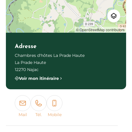
© OpenStreetMap contributors
Adresse
Chambres d'hôtes La Prade Haute
La Prade Haute
12270 Najac
Voir mon itinéraire
Mail
Tél.
Mobile