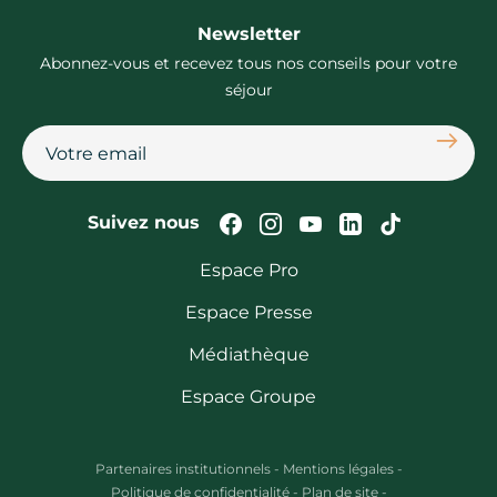
Newsletter
Abonnez-vous et recevez tous nos conseils pour votre
séjour
S'abon
Suivez-nous sur Faceb
Suivez-nous sur In
Suivez-nous su
Suivez-nous
Suivez-n
Suivez nous
Espace Pro
Espace Presse
Médiathèque
Espace Groupe
Partenaires institutionnels
-
Mentions légales
-
Politique de confidentialité
-
Plan de site
-