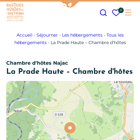
Afficher la barre de navigation
Recherche
Mes fav
0
Me
Bastides et Gorges de l&#039;Aveyron
Accueil
-
Séjourner
-
Les hébergements
-
Tous les
hébergements
-
La Prade Haute – Chambre d’hôtes
Chambre d'hôtes
Najac
La Prade Haute – Chambre d'hôtes