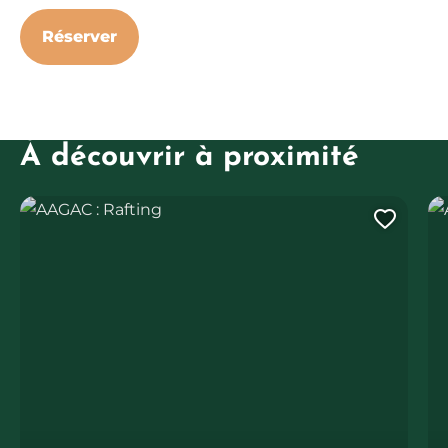
Réserver
À découvrir à proximité
AAGAC : Rafting
AA
Ajout