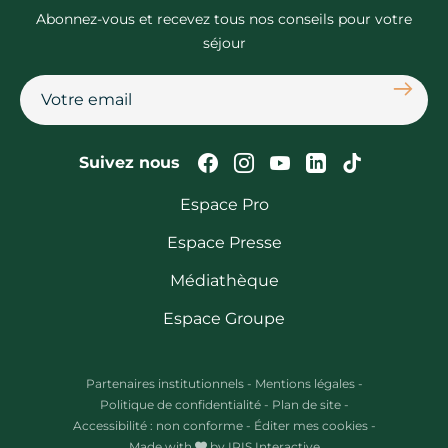
Abonnez-vous et recevez tous nos conseils pour votre
séjour
S'abon
Suivez-nous sur Faceb
Suivez-nous sur In
Suivez-nous su
Suivez-nous
Suivez-n
Suivez nous
Espace Pro
Espace Presse
Médiathèque
Espace Groupe
Partenaires institutionnels
-
Mentions légales
-
Politique de confidentialité
-
Plan de site
-
Accessibilité : non conforme
-
Éditer mes cookies
-
Made with
by
IRIS Interactive