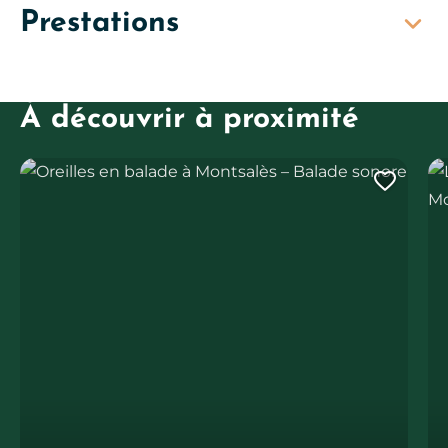
Prestations
À découvrir à proximité
Oreilles en balade à Montsalès – Balade sonore
Loc
Ajout