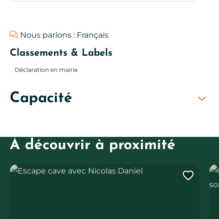
Nous parlons : Français
Classements & Labels
Déclaration en mairie
Capacité
À découvrir à proximité
Escape cave avec Nicolas Daniel
Ore
Ajout