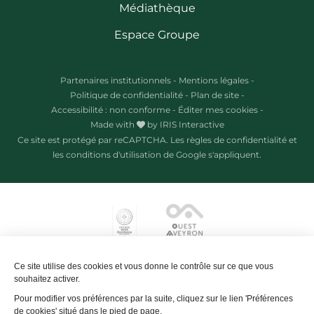
Médiathèque
Espace Groupe
Partenaires institutionnels
-
Mentions légales
-
Politique de confidentialité
-
Plan de site
-
Accessibilité : non conforme
-
Éditer mes cookies
-
Made with
by
IRIS Interactive
Ce site est protégé par reCAPTCHA. Les
règles de confidentialité
et
les
conditions d'utilisation
de Google s'appliquent.
Ce site utilise des cookies et vous donne le contrôle sur ce que vous
souhaitez activer.
Pour modifier vos préférences par la suite, cliquez sur le lien 'Préférences
de cookies' situé dans le pied de page.