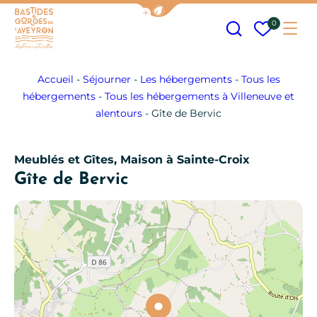
Afficher la barre de navigation
Recherche
Mes fav
0
Me
Bastides et Gorges de l&#039;Aveyron
Accueil
-
Séjourner
-
Les hébergements
-
Tous les
hébergements
-
Tous les hébergements à Villeneuve et
alentours
-
Gîte de Bervic
Meublés et Gîtes, Maison
à Sainte-Croix
Gîte de Bervic