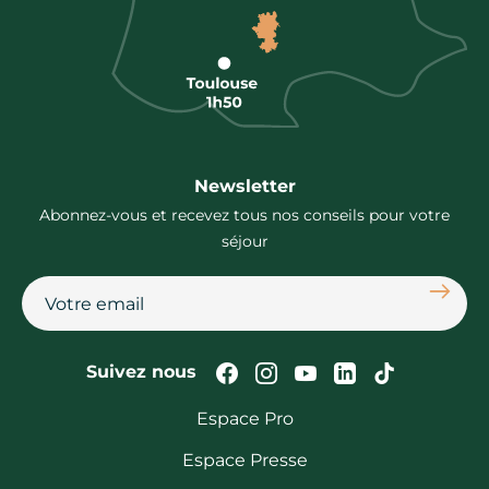
Newsletter
Abonnez-vous et recevez tous nos conseils pour votre
séjour
S'abon
Suivez-nous sur Faceb
Suivez-nous sur In
Suivez-nous su
Suivez-nous
Suivez-n
Suivez nous
Espace Pro
Espace Presse