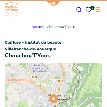
Afficher la barre de navigation
Recherche
Mes fav
0
Me
Bastides et Gorges de l&#039;Aveyron
Accueil
-
Chouchou’T’Vous
Coiffure – Institut de beauté
Villefranche-de-Rouergue
Chouchou'T'Vous