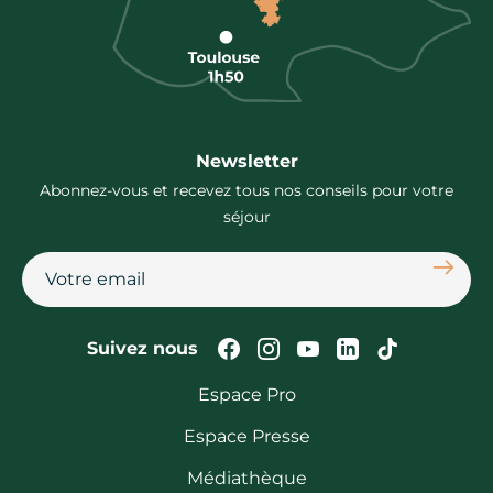
Newsletter
Abonnez-vous et recevez tous nos conseils pour votre
séjour
S'abon
Suivez-nous sur Faceb
Suivez-nous sur In
Suivez-nous su
Suivez-nous
Suivez-n
Suivez nous
Espace Pro
Espace Presse
Médiathèque