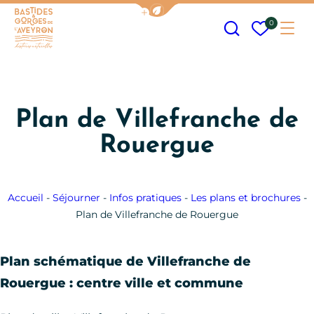
Afficher la barre de navigation
Recherche
Mes fav
0
Me
Bastides et Gorges de l&#039;Aveyron
Plan de Villefranche de
Rouergue
Accueil
-
Séjourner
-
Infos pratiques
-
Les plans et brochures
-
Plan de Villefranche de Rouergue
Plan schématique de Villefranche de
Rouergue : centre ville et commune