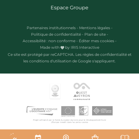
Espace Groupe
Partenaires institutionnels
-
Mentions légales
-
Politique de confidentialité
-
Plan de site
-
Accessibilité : non conforme
-
Éditer mes cookies
-
Made with
by
IRIS Interactive
Ce site est protégé par reCAPTCHA. Les
règles de confidentialité
et
les
conditions d'utilisation
de Google s'appliquent.