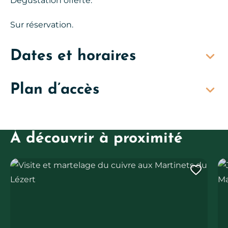
Dégustation offerte.
Sur réservation.
Dates et horaires
Plan d’accès
À découvrir à proximité
Visite et martelage du cuivre aux Martinets du Lézert
JEP
Ajout