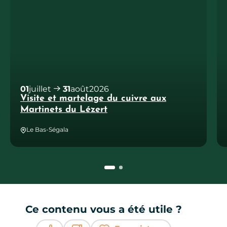
01
juillet
31
août
2026
Visite et martelage du cuivre aux
Martinets du Lézert
Le Bas-Ségala
Ce contenu vous a été utile ?