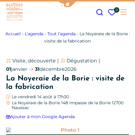
Afficher la barre de navigation
Recherche
Mes fav
0
Me
Bastides et Gorges de l&#039;Aveyron
Accueil
-
L’agenda
-
Tout l’agenda
-
La Noyeraie de la Borie :
visite de la fabrication
Visite, découverte
Dégustation
01
janvier
31
décembre
2026
La Noyeraie de la Borie : visite de
la fabrication
Le vendredi 14 août à 17h30
La Noyeraie de la Borie 148 impasse de la Borie 12700
Naussac
Ajouter à mon Google Agenda