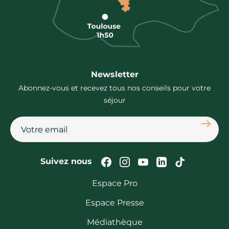
Newsletter
Abonnez-vous et recevez tous nos conseils pour votre
séjour
S'abon
Suivez-nous sur Faceb
Suivez-nous sur In
Suivez-nous su
Suivez-nous
Suivez-n
Suivez nous
Espace Pro
Espace Presse
Médiathèque