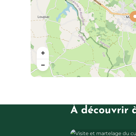
À découvrir 
Visite et martelage du cuivre a