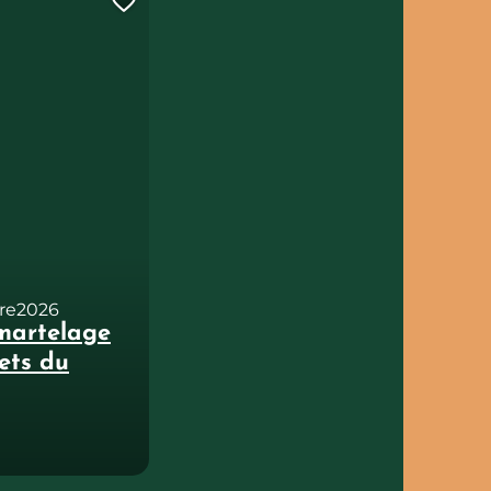
t de voyage ?
Ajouter cette page au carnet 
re
2026
 martelage
ets du