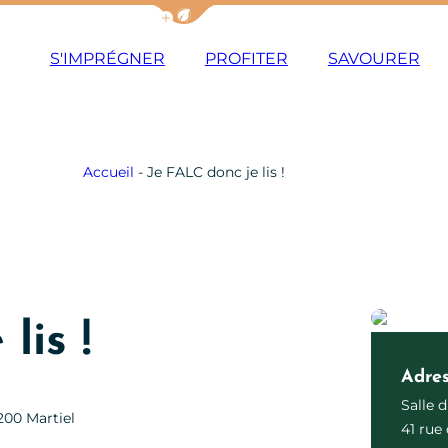
Afficher la barre de navigation du m
S'IMPRÉGNER
PROFITER
SAVOURER
Accueil
-
Je FALC donc je lis !
lis !
Adre
Salle 
200 Martiel
41 rue