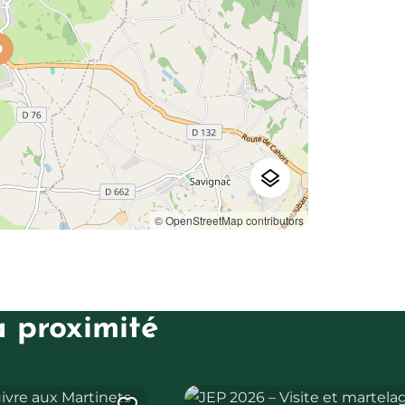
© OpenStreetMap contributors
à proximité
ux Martinets du Lézert
JEP 2026 – Visite et martelage du 