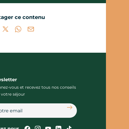
tager ce contenu
tager sur Facebook (nouvelle fenêtre)
Partager sur X / Twitter (nouvelle fenêtre)
Partager sur WhatsApp
Partager par mail
sletter
nez-vous et recevez tous nos conseils
 votre séjour
S'abonner
Suivez-nous sur Facebook
Suivez-nous sur Instagram
Suivez-nous sur Youtube
Suivez-nous sur Linked
Suivez-nous sur Tik
vez nous