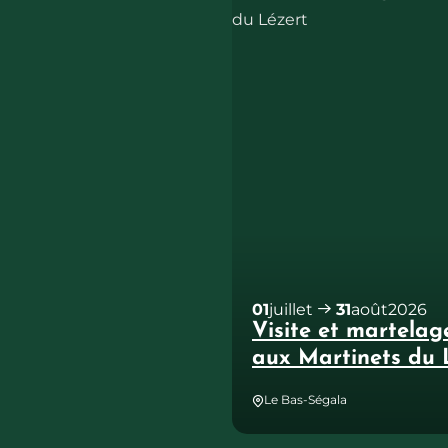
01
juillet
31
août
2026
Visite et martelag
aux Martinets du 
Le Bas-Ségala