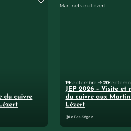
Ajouter cette page au carne
19
septembre
20
septemb
JEP 2026 – Visite et
e du cuivre
du cuivre aux Martin
Lézert
Lézert
Le Bas-Ségala