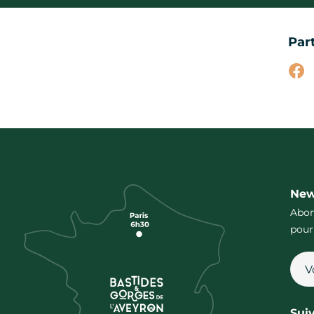
Par
Par
New
Abon
pour
Sui