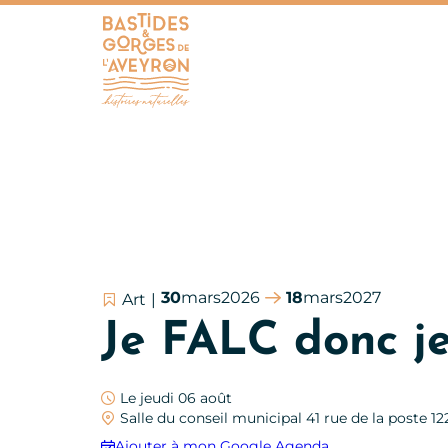
Bastides et Gorges de l&#039;Aveyron
30
mars
2026
18
mars
2027
Art
Je FALC donc je 
Le jeudi 06 août
Salle du conseil municipal 41 rue de la poste 12
Ajouter à mon Google Agenda