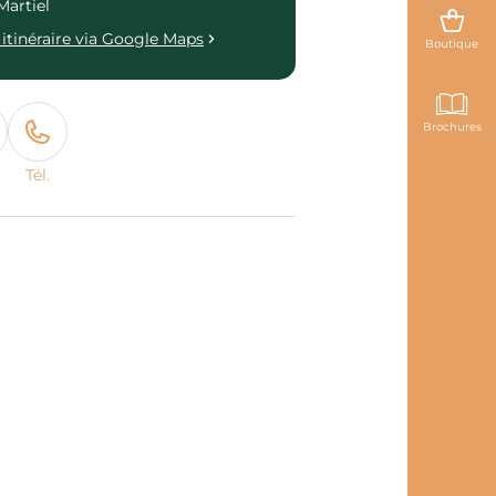
Martiel
itinéraire via Google Maps
Boutique
Brochures
Tél.