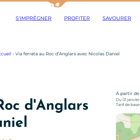
Afficher la barre de navigation du m
S'IMPRÉGNER
PROFITER
SAVOURER
cueil
-
Via ferrata au Roc d’Anglars avec Nicolas Daniel
À partir d
Du 01 janvie
Roc d'Anglars
Tarif de base
niel