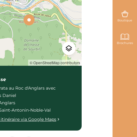
Boutique
Brochures
© OpenStreetMap contributors
sse
rrata au Roc d'Anglars avec
s Daniel
Anglars
Saint-Antonin-Noble-Val
itinéraire via Google Maps