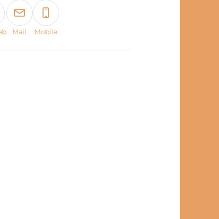
eb
Mail
Mobile
book