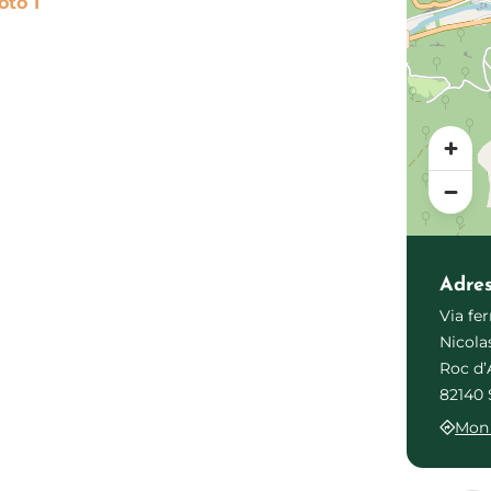
Photo 1
Adre
Via fe
Nicola
Roc d’
82140 
Mon 