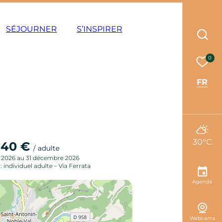
ode éco
SÉJOURNER
S’INSPIRER
Rec
Mes 
0
FR
30°C
40 €
e
/ adulte
r 2026 au 31 décembre 2026
 : individuel adulte – Via Ferrata
Agenda
Webcams