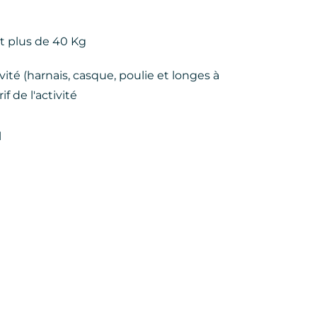
nt plus de 40 Kg
ivité (harnais, casque, poulie et longes à
f de l'activité
l