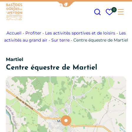
Afficher la barre de navigation
Recherche
Mes fav
0
Me
Bastides et Gorges de l&#039;Aveyron
Accueil
-
Profiter
-
Les activités sportives et de loisirs
-
Les
activités au grand air
-
Sur terre
-
Centre équestre de Martiel
Martiel
Centre équestre de Martiel