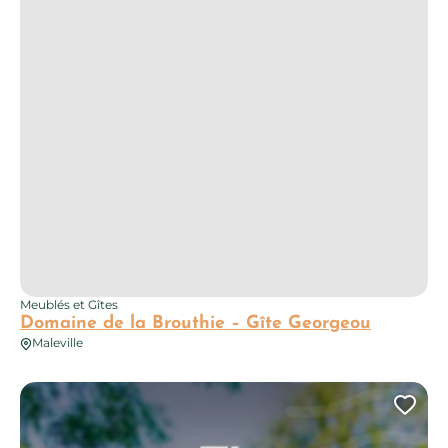
Meublés et Gîtes
Domaine de la Brouthie – Gîte Georgeou
Maleville
Cosy Art Déco
Ajo