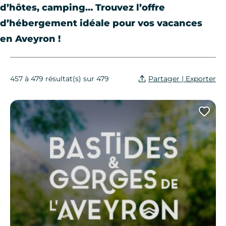
d’hôtes, camping… Trouvez l’offre
d’hébergement idéale pour vos vacances
en Aveyron !
Partager | Exporter
457 à 479 résultat(s) sur 479
Maison au coeur d’une bastide occitane
Ajo