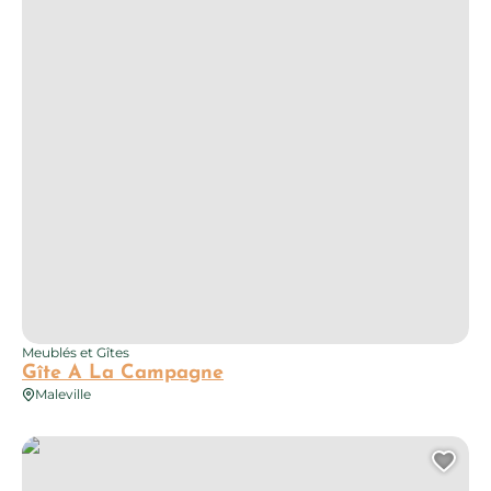
Meublés et Gîtes
Gîte A La Campagne
Maleville
La Fournial
Ajo