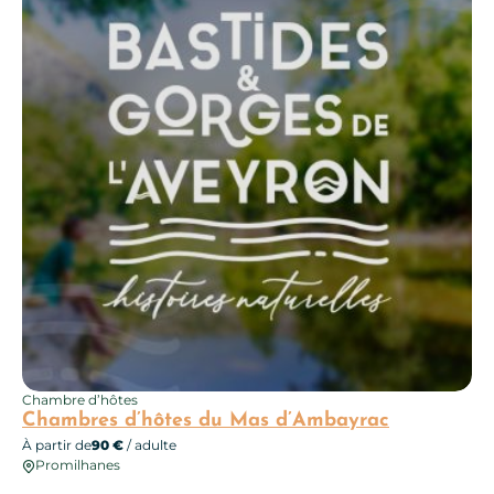
Chambre d’hôtes
Chambres d’hôtes du Mas d’Ambayrac
À partir de
90 €
/ adulte
Promilhanes