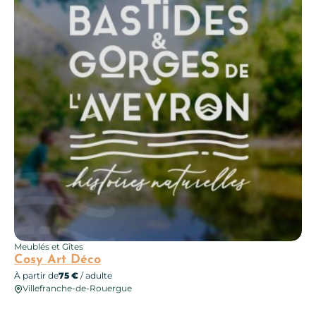
Meublés et Gîtes
Cosy Art Déco
À partir de
75 €
/ adulte
Villefranche-de-Rouergue