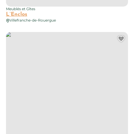
Meublés et Gîtes
L’Enclos
Villefranche-de-Rouergue
La Maison d’Alice
Ajo