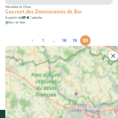
Meublés et Gîtes
Couvent des Dominicaines de Bor
À partir de
27 €
/ adulte
Bor-et-Bar
1
…
18
19
20
Ce contenu vous a été utile ?
1
Enregistrer
Ce contenu vous a été utile
Ce contenu ne vous a pas été utile
Partager ce contenu
Partager sur Facebook (nouvelle fenêtr
Partager sur X / Twitter (nouvelle 
Partager sur WhatsApp
Partager par mail