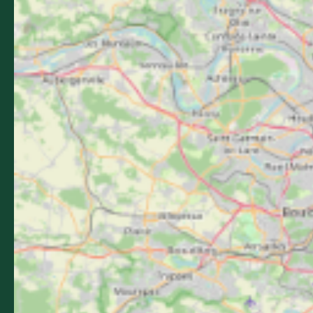
Bastides & Gorges de l’Aveyron
Promenade du Guiraudet
12200 Villefranche-de-Rouergue
Contactez-nous
05 36 16 20 00
L'office de tourisme
Billetterie
Comment venir ?