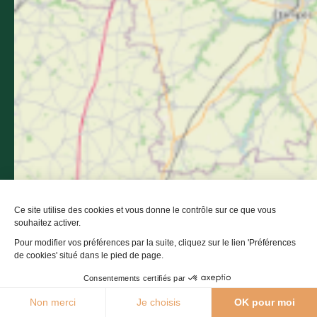
séjour
S'abon
Suivez-nous sur Faceb
Suivez-nous sur In
Suivez-nous su
Suivez-nous
Suivez-n
Suivez nous
Espace Pro
Espace Presse
Médiathèque
Espace Groupe
Ce site utilise des cookies et vous donne le contrôle sur ce que vous
souhaitez activer.
Pour modifier vos préférences par la suite, cliquez sur le lien 'Préférences
Partenaires institutionnels
-
Mentions légales
-
de cookies' situé dans le pied de page.
Politique de confidentialité
-
Plan de site
-
Accessibilité : non conforme
-
Éditer mes cookies
-
Consentements certifiés par
Made with
by
IRIS Interactive
29°C
Non merci
Je choisis
OK pour moi
Agenda
Webcams
Boutique
Brochures
Ce site est protégé par reCAPTCHA. Les
règles de confidentialité
et