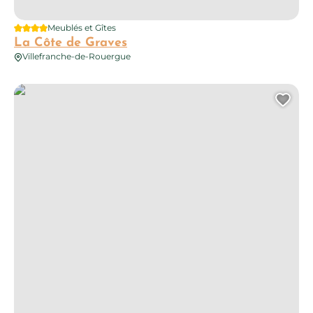
4 étoiles
Meublés et Gîtes
La Côte de Graves
Villefranche-de-Rouergue
Gîte Indépendant
Ajo