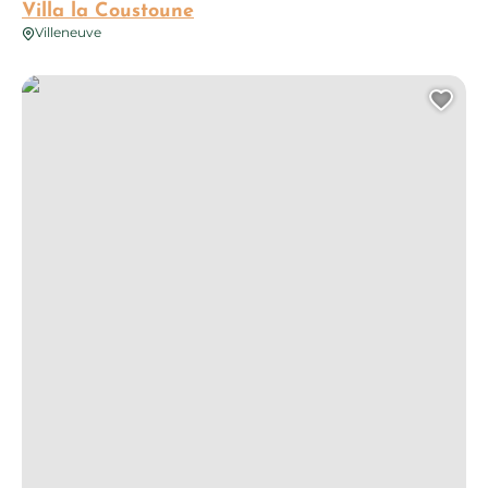
Villa la Coustoune
Villeneuve
La Côte de Graves
Ajo