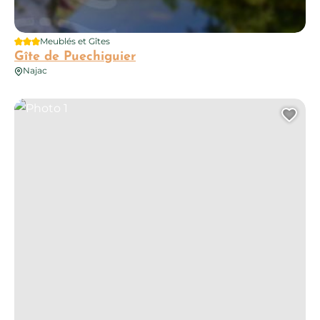
3 étoiles
Meublés et Gîtes
Gîte de Puechiguier
Najac
Photo 1
Ajo