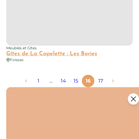
Meublés et Gîtes
Gîtes de La Capelette : Les Bories
Foissac
1
…
14
15
16
17
Ce contenu vous a été utile ?
5
Enregistrer
Ce contenu vous a été utile
Ce contenu ne vous a pas été utile
Partager ce contenu