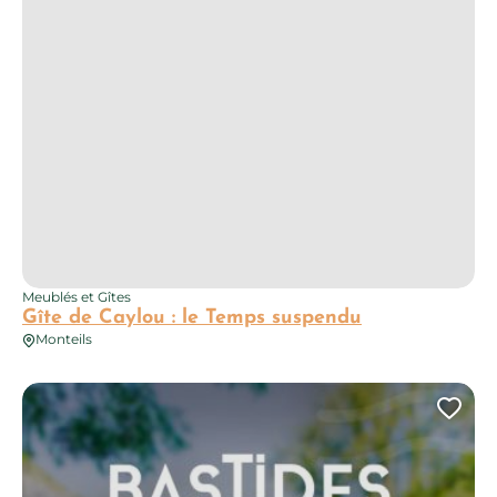
Meublés et Gîtes
Gîte de Caylou : le Temps suspendu
Monteils
Chez Tchoupi
Ajo