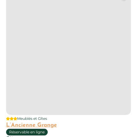
Ajo
3 étoiles
Meublés et Gîtes
L’Ancienne Grange
Réservable en ligne