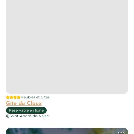
4 étoiles
Meublés et Gîtes
Gîte du Claux
Réservable en ligne
Saint-André-de-Najac
La Grange de la Coste