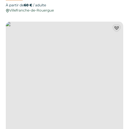
À partir de
60 €
/ adulte
Villefranche-de-Rouergue
Le Petit Chalet
Ajo