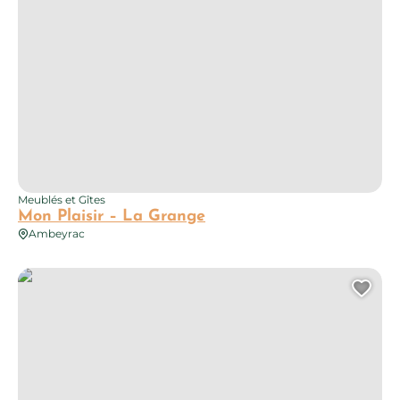
Meublés et Gîtes
Mon Plaisir – La Grange
Ambeyrac
Gîte de Caylou : le Temps suspendu
Ajo