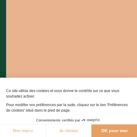
Comment venir ?
Ce site utilise des cookies et vous donne le contrôle sur ce que vous
souhaitez activer.
Pour modifier vos préférences par la suite, cliquez sur le lien 'Préférences
de cookies' situé dans le pied de page.
Consentements certifiés par
30°C
Non merci
Je choisis
OK pour moi
Agenda
Webcams
Boutique
Brochures