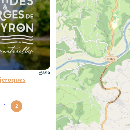
8/10
éjeroques
1
2