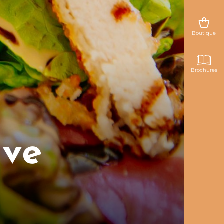
Boutique
Brochures
uve