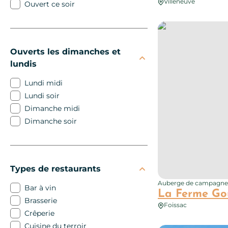
Villeneuve
Ouvert ce soir
La Ferme Gourman
Ouverts les dimanches et
lundis
Lundi midi
Lundi soir
Dimanche midi
Dimanche soir
Types de restaurants
Auberge de campagne
Bar à vin
La Ferme G
Brasserie
Foissac
Crêperie
Cuisine du terroir