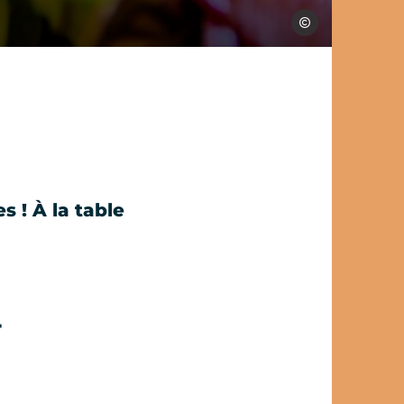
Les Conteurs
s ! À la table
t