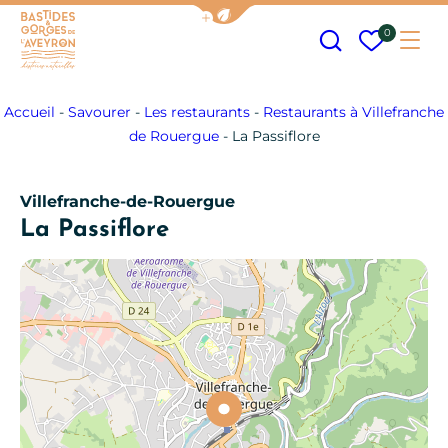
Afficher la barre de navigation
Recherche
Mes fav
0
Me
Bastides et Gorges de l&#039;Aveyron
Accueil
-
Savourer
-
Les restaurants
-
Restaurants à Villefranche
de Rouergue
-
La Passiflore
Villefranche-de-Rouergue
La Passiflore