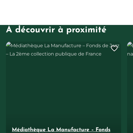
À découvrir à proximité
Médiathèque La Manufacture – Fonds de Jazz – La 2ème colle
Enq
Ajout
Médiathèque La Manufacture – Fonds