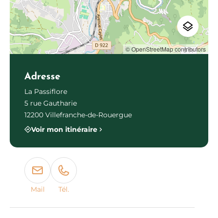
© OpenStreetMap contributors
Adresse
La Passiflore
5 rue Gautharie
12200 Villefranche-de-Rouergue
Voir mon itinéraire
Mail
Tél.