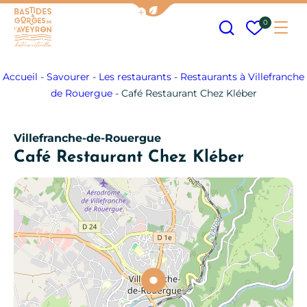
Afficher la barre de navigation
Recherche
Mes fav
0
Me
Bastides et Gorges de l&#039;Aveyron
Accueil
-
Savourer
-
Les restaurants
-
Restaurants à Villefranche
de Rouergue
-
Café Restaurant Chez Kléber
Villefranche-de-Rouergue
Café Restaurant Chez Kléber