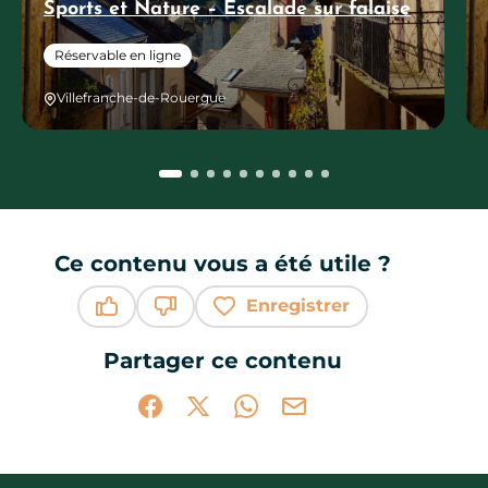
Sports et Nature – Escalade sur falaise
Réservable en ligne
Villefranche-de-Rouergue
Ce contenu vous a été utile ?
Enregistrer
Ce contenu vous a été utile
Ce contenu ne vous a pas été utile
Partager ce contenu
Partager sur Facebook (nouvelle fenêtr
Partager sur X / Twitter (nouvelle 
Partager sur WhatsApp
Partager par mail