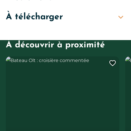
À télécharger
À découvrir à proximité
Bateau Olt : croisière commentée
Ba
Ajout