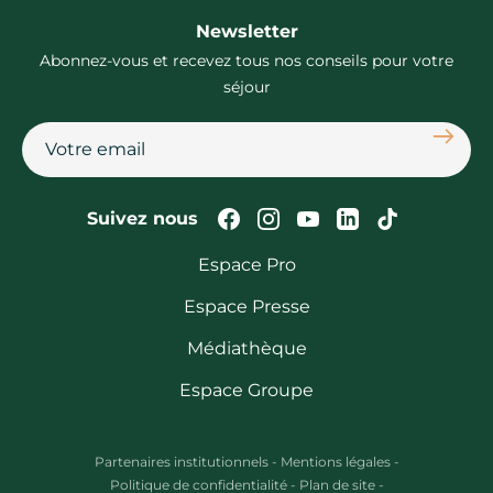
Newsletter
Abonnez-vous et recevez tous nos conseils pour votre
séjour
S'abon
Suivez-nous sur Faceb
Suivez-nous sur In
Suivez-nous su
Suivez-nous
Suivez-n
Suivez nous
Espace Pro
Espace Presse
Médiathèque
Espace Groupe
Partenaires institutionnels
-
Mentions légales
-
Politique de confidentialité
-
Plan de site
-