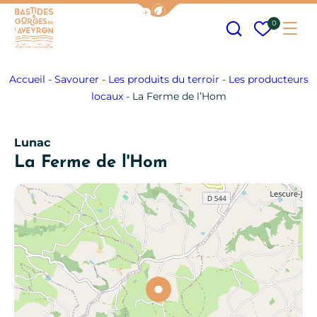
Afficher la barre de navigation
Recherche
Mes fav
0
Me
Bastides et Gorges de l&#039;Aveyron
Accueil
-
Savourer
-
Les produits du terroir
-
Les producteurs
locaux
-
La Ferme de l’Hom
Lunac
La Ferme de l'Hom